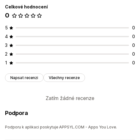
Celkové hodnocení
0
5
0
4
0
3
0
2
0
1
0
Napsat recenzi
Všechny recenze
Zatím žádné recenze
Podpora
Podporu k aplikaci poskytuje APPSYL.COM - Apps You Love.