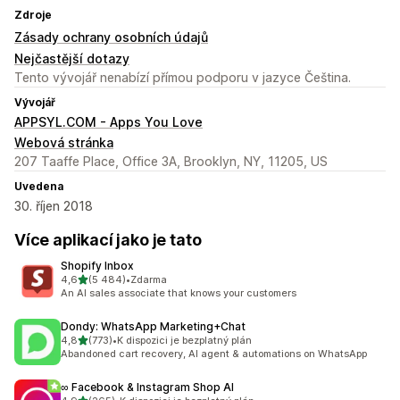
Zdroje
Zásady ochrany osobních údajů
Nejčastější dotazy
Tento vývojář nenabízí přímou podporu v jazyce Čeština.
Vývojář
APPSYL.COM - Apps You Love
Webová stránka
207 Taaffe Place, Office 3A, Brooklyn, NY, 11205, US
Uvedena
30. říjen 2018
Více aplikací jako je tato
Shopify Inbox
z 5 hvězd
4,6
(5 484)
•
Zdarma
Celkový počet recenzí: 5484
An AI sales associate that knows your customers
Dondy: WhatsApp Marketing+Chat
z 5 hvězd
4,8
(773)
•
K dispozici je bezplatný plán
Celkový počet recenzí: 773
Abandoned cart recovery, AI agent & automations on WhatsApp
∞ Facebook & Instagram Shop AI