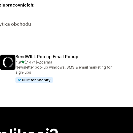
olupracovnících:
lytika obchodu
SendWILL Pop up Email Popup
z 5 hvězd
4,9
(7 474)
•
Zdarma
Celkový počet recenzí: 7474
Newsletter pop-up windows, SMS & email marketing for
sign-ups
Built for Shopify