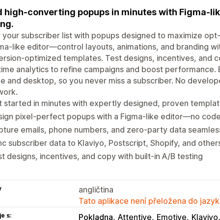
d high-converting popups in minutes with Figma-lik
ing.
your subscriber list with popups designed to maximize opt-i
ma-like editor—control layouts, animations, and branding wi
rsion-optimized templates. Test designs, incentives, and co
time analytics to refine campaigns and boost performance. 
le and desktop, so you never miss a subscriber. No devel
work.
 started in minutes with expertly designed, proven templa
sign pixel-perfect popups with a Figma-like editor—no co
pture emails, phone numbers, and zero-party data seamles
c subscriber data to Klaviyo, Postscript, Shopify, and other
t designs, incentives, and copy with built-in A/B testing
y
angličtina
Tato aplikace není přeložena do jazyk
e s:
Pokladna
Attentive
Emotive
Klaviyo