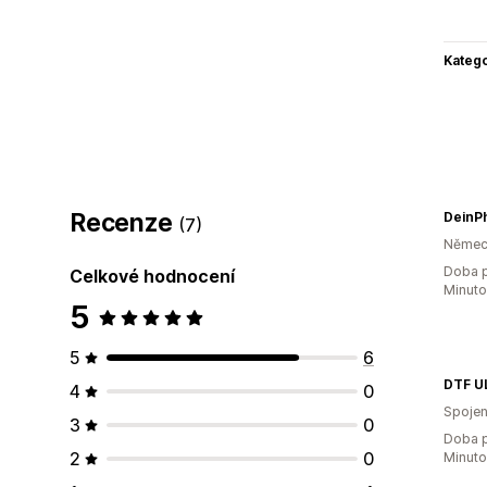
Katego
Recenze
DeinP
(7)
Němec
Doba p
Celkové hodnocení
Minut
5
5
6
DTF U
4
0
Spojen
3
0
Doba p
2
0
Minut