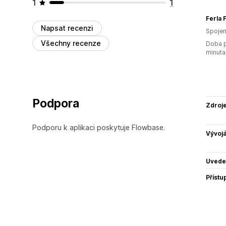
1
1
Napsat recenzi
Spojen
Všechny recenze
Doba p
minuta
Podpora
Zdroj
Podporu k aplikaci poskytuje Flowbase.
Vývojá
Uvede
Přístu