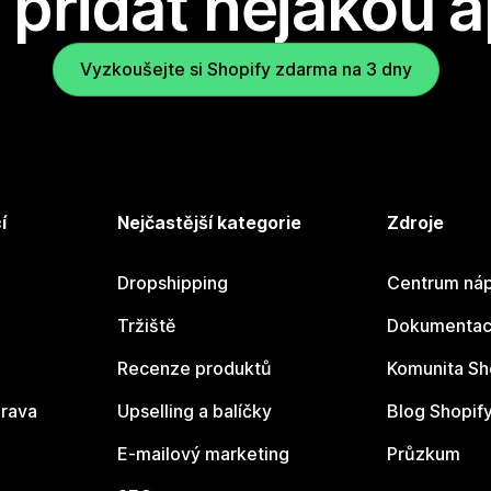
přidat nějakou a
Vyzkoušejte si Shopify zdarma na 3 dny
í
Nejčastější kategorie
Zdroje
Dropshipping
Centrum náp
Tržiště
Dokumentace
Recenze produktů
Komunita Sh
rava
Upselling a balíčky
Blog Shopif
E-mailový marketing
Průzkum