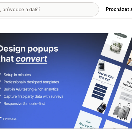
Procházet 
ie propagovaných obrázků