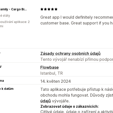
Ferla Family - Cargo Bikes
é státy
Great app I would definitely recommen
oužívání aplikace: 2
customer base. Great support if you h
mi
e
Zásady ochrany osobních údajů
Tento vývojář nenabízí přímou podpor
ř
Flowbase
Istanbul, TR
na
14. květen 2024
p k datům
Tato aplikace potřebuje přístup k ná
obchodu mohla fungovat. Důvody zjist
údajů
vývojáře.
Zobrazovat údaje o zákaznících:
Citlivé údaje, údaje o zařízení a aktivit