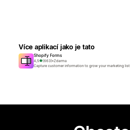
Více aplikací jako je tato
Shopify Forms
z 5 hvězd
4,5
(663)
•
Zdarma
Celkový počet recenzí: 663
Capture customer information to grow your marketing list