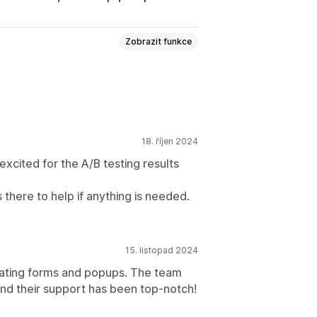
Zobrazit funkce
ily
Slevy
Formuláře
Oznámení
a pro souhlas
18. říjen 2024
 excited for the A/B testing results
here to help if anything is needed.
s doručováním e-mailů
 s doručováním SMS
Kampaně
15. listopad 2024
ce
Segmentace
Analytika
reating forms and popups. The team
 and their support has been top-notch!