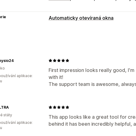
rie
Automaticky otevíraná okna
Typy automaticky otevíraných oken
Automaticky otevíraná okna pro e-ma
Automaticky otevíraná okna pro SMS
Průzkumy
Automaticky otevíraná okn
hysio24
Vlastní automaticky otevíraná okna
ko
First impression looks really good, I'm
oužívání aplikace:
Správa automaticky otevíraných oken
with it!
ou
The support team is awesome, always t
Nástroj Editor
Seznam pro shromažďování souhlasu 
Seznam pro shromažďování souhlasu
LTRA
Spouštěče a pravidla
Cílení
Geoloka
é státy
This app looks like a great tool for c
oužívání aplikace:
behind it has been incredibly helpful,
ou