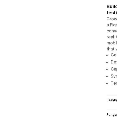
Buil
test
Grow 
a Fig
conve
real-
mobi
that 
Get
De
Ca
Syn
Tes
Jazyk
Funguj