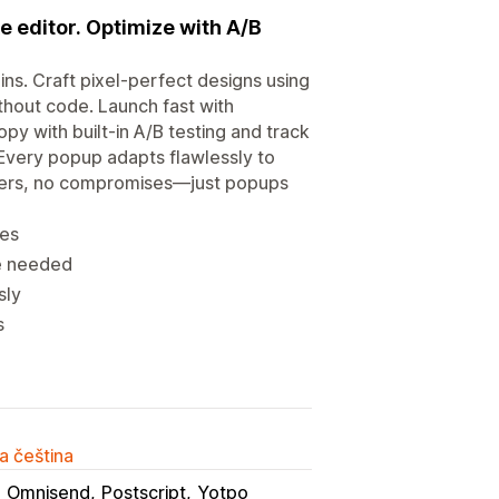
e editor. Optimize with A/B
ns. Craft pixel-perfect designs using
thout code. Launch fast with
py with built-in A/B testing and track
Every popup adapts flawlessly to
opers, no compromises—just popups
tes
de needed
sly
s
a čeština
Omnisend
Postscript
Yotpo