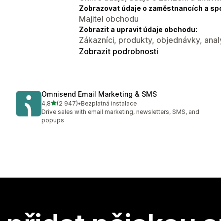
Zobrazovat údaje o zaměstnancích a sp
Majitel obchodu
Zobrazit a upravit údaje obchodu:
Zákazníci, produkty, objednávky, ana
Zobrazit podrobnosti
Omnisend Email Marketing & SMS
z 5 hvězd
4,8
(2 947)
•
Bezplatná instalace
Celkový počet recenzí: 2947
Drive sales with email marketing, newsletters, SMS, and
popups