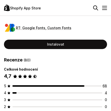
Shopify App Store
RT: Google Fonts, Custom Fonts
Instalovat
Recenze
(80)
Celkové hodnocení
4,7
5
68
4
4
3
0
2
0