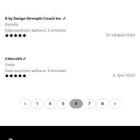
B by Design Strength Coach Inc.
Kanada
Doba používání aplikace: 2 minutami
12. listopad 2024
ChloroVit
Omán
Doba používání aplikace: 6 minutami
9. říjen 2024
1
4
5
6
7
8