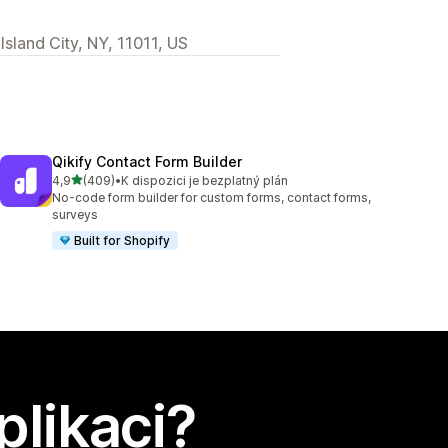
sland City, NY, 11011, US
Qikify Contact Form Builder
z 5 hvězd
4,9
(409)
•
K dispozici je bezplatný plán
Celkový počet recenzí: 409
No-code form builder for custom forms, contact forms,
surveys
Built for Shopify
plikaci?