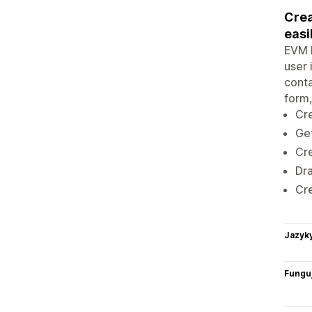
Crea
easil
EVM F
user 
conta
form,
Cre
Get
Cre
Dra
Cr
Jazyk
Funguj