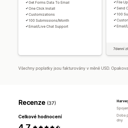
File U
Get Forms Data To Email
Send C
One Click Install
100 S
Customizations
Custom
100 Submissions/Month
Email/
Email/Live Chat Support
7denní z
Všechny poplatky jsou fakturovány v měně USD. Opakovan
Recenze
Harve
(37)
Spojen
Doba p
Celkové hodnocení
dny
4,7