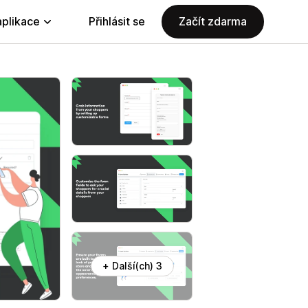
aplikace
Přihlásit se
Začít zdarma
+ Další(ch) 3