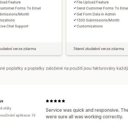
pload Feature
File Upload Feature
ustomer Forms To Email
Send Customer Forms To Emai
ubmissions/Month
Get Form Data in Admin
izations
1500 Submissions/Month
Live Chat Support
Customizations
kušební verze zdarma
7denní zkušební verze zdarma
é poplatky a poplatky založené na použití jsou fakturovány každý
ys
é státy
Service was quick and responsive. They
oužívání aplikace: 15
were sure all was working correctly.