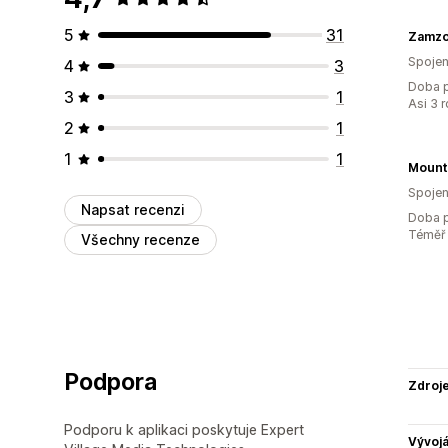
5
31
Zamzo
Spojen
4
3
Doba p
3
1
Asi 3 
2
1
1
1
Spojen
Napsat recenzi
Doba p
Téměř 
Všechny recenze
Podpora
Zdroj
Podporu k aplikaci poskytuje Expert
Vývojá