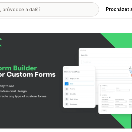
Procházet 
ie propagovaných obrázků