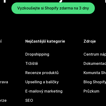
Vyzkoušejte si Shopify zdarma na 3 dny
í
Nejčastější kategorie
Zdroje
Dropshipping
Centrum náp
Tržiště
Dokumentace
Recenze produktů
Komunita Sh
rava
Upselling a balíčky
Blog Shopif
E-mailový marketing
Průzkum
erze
SEO