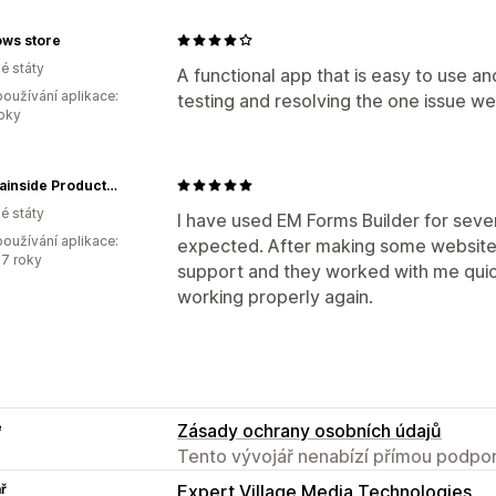
ws store
é státy
A functional app that is easy to use an
oužívání aplikace:
testing and resolving the one issue we
roky
Mountainside Products - dba Greener Valley Trading
é státy
I have used EM Forms Builder for seve
oužívání aplikace:
expected. After making some website 
7 roky
support and they worked with me quick
working properly again.
e
Zásady ochrany osobních údajů
Tento vývojář nenabízí přímou podpor
ř
Expert Village Media Technologies