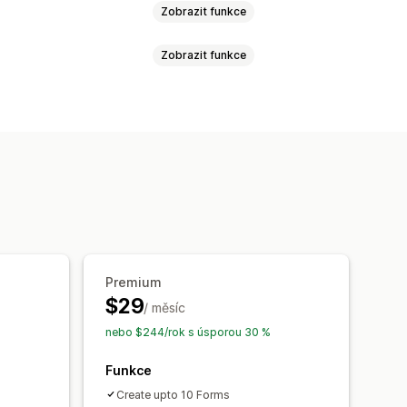
Zobrazit funkce
Zobrazit funkce
Zpětná vazba
Nahrání souboru
tomaticky otevíraná okna
hovací editor
Vložené formuláře
my
Velkoobchod
ek
Automaticky otevíraná okna
astní pole
Vlastní CSS
Více jazyků
Dynamická logika
Net Promoter Score (NPS)
ko GDPR
Atribuce
Premium
nchronizace
Export dat
Panel
$29
/ měsíc
APTCHA
CAPTCHA
nebo $244/rok s úsporou 30 %
Funkce
Create upto 10 Forms