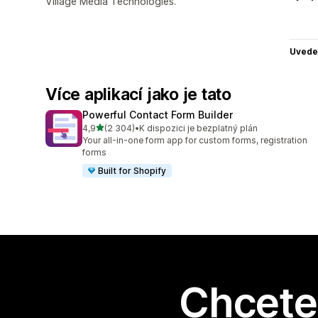
Village Media Technologies.
Uvede
Více aplikací jako je tato
Powerful Contact Form Builder
z 5 hvězd
4,9
(2 304)
•
K dispozici je bezplatný plán
Celkový počet recenzí: 2304
Your all-in-one form app for custom forms, registration
forms
Built for Shopify
Chcete 