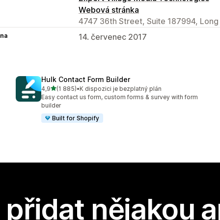
Webová stránka
4747 36th Street, Suite 187994, Long I
na
14. červenec 2017
Hulk Contact Form Builder
z 5 hvězd
4,9
(1 885)
•
K dispozici je bezplatný plán
Celkový počet recenzí: 1885
Easy contact us form, custom forms & survey with form
builder
Built for Shopify
přidat nějakou a