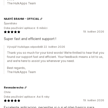
The HulkApps Team
NAAYÉ BRAHM - OFFICIAL
Španělsko
Doba používání aplikace: 6 měsíci
19. květen 2026
Super fast and efficient support !
Vývojář HulkApps odpověděl 22. květen 2026
Thank you so much for your kind words! We’re thrilled to hear that you
found our support fast and efficient. Your feedback means a lot to us,
and we’re here to assist you whenever you need.
Best regards,
The HulkApps Team
Revesderecho
Chile
Doba používání aplikace: Asi 8 roky
19. květen 2026
Excelente aplicacion, necesitas si o si el plan basico para