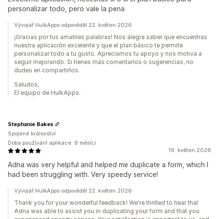
personalizar todo, pero vale la pena
Vývojář HulkApps odpověděl 22. květen 2026
¡Gracias por tus amables palabras! Nos alegra saber que encuentras
nuestra aplicación excelente y que el plan básico te permite
personalizar todo a tu gusto. Apreciamos tu apoyo y nos motiva a
seguir mejorando. Si tienes más comentarios o sugerencias, no
dudes en compartirlos.
Saludos,
El equipo de HulkApps.
Stephanie Bakes
Spojené království
Doba používání aplikace: 6 měsíci
19. květen 2026
Adna was very helpful and helped me duplicate a form, which I
had been struggling with. Very speedy service!
Vývojář HulkApps odpověděl 22. květen 2026
Thank you for your wonderful feedback! We're thrilled to hear that
Adna was able to assist you in duplicating your form and that you