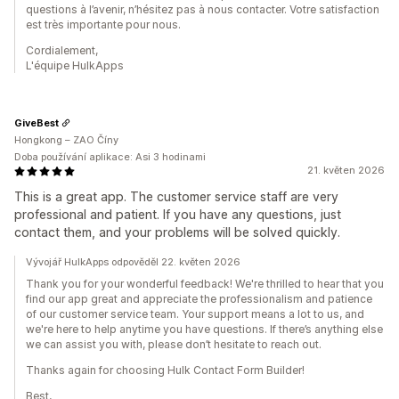
questions à l’avenir, n’hésitez pas à nous contacter. Votre satisfaction
est très importante pour nous.
Cordialement,
L'équipe HulkApps
GiveBest
Hongkong – ZAO Číny
Doba používání aplikace: Asi 3 hodinami
21. květen 2026
This is a great app. The customer service staff are very
professional and patient. If you have any questions, just
contact them, and your problems will be solved quickly.
Vývojář HulkApps odpověděl 22. květen 2026
Thank you for your wonderful feedback! We're thrilled to hear that you
find our app great and appreciate the professionalism and patience
of our customer service team. Your support means a lot to us, and
we're here to help anytime you have questions. If there’s anything else
we can assist you with, please don’t hesitate to reach out.
Thanks again for choosing Hulk Contact Form Builder!
Best,