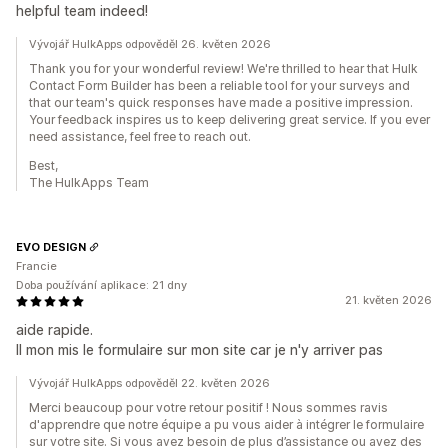
helpful team indeed!
Vývojář HulkApps odpověděl 26. květen 2026
Thank you for your wonderful review! We're thrilled to hear that Hulk
Contact Form Builder has been a reliable tool for your surveys and
that our team's quick responses have made a positive impression.
Your feedback inspires us to keep delivering great service. If you ever
need assistance, feel free to reach out.
Best,
The HulkApps Team
EVO DESIGN
Francie
Doba používání aplikace: 21 dny
21. květen 2026
aide rapide.
Il mon mis le formulaire sur mon site car je n'y arriver pas
Vývojář HulkApps odpověděl 22. květen 2026
Merci beaucoup pour votre retour positif ! Nous sommes ravis
d'apprendre que notre équipe a pu vous aider à intégrer le formulaire
sur votre site. Si vous avez besoin de plus d’assistance ou avez des