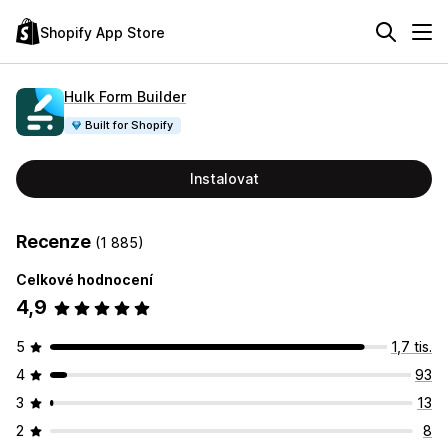
Shopify App Store
Hulk Form Builder
Built for Shopify
Instalovat
Recenze
(1 885)
Celkové hodnocení
4,9
5
1,7 tis.
4
93
3
13
2
8