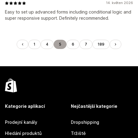
14. květen 2026
Easy to set up advanced forms including conditional logic and
super responsive support. Definitely recommended.
1
4
5
6
7
189
Kategorie aplikací
Nejčastější kategorie
Prodejní kanály
Dropshipping
Hledání produktů
Tržiště