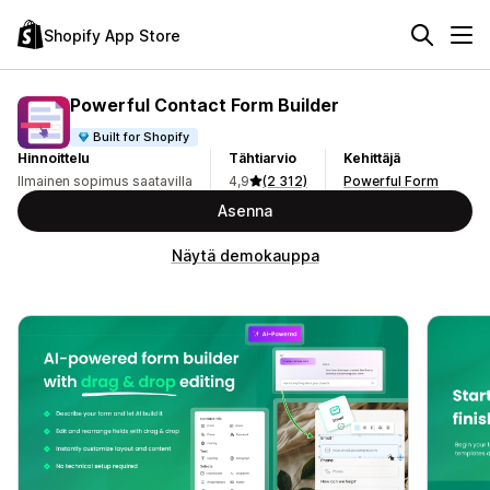
Shopify App Store
Powerful Contact Form Builder
Built for Shopify
Hinnoittelu
Tähtiarvio
Kehittäjä
Ilmainen sopimus saatavilla
4,9
(2 312)
Powerful Form
Asenna
Näytä demokauppa