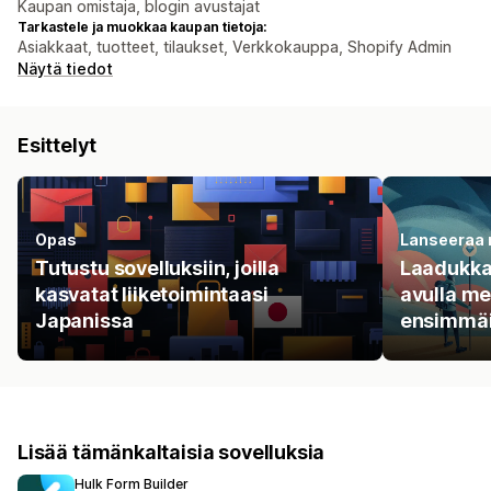
Kaupan omistaja, blogin avustajat
Tarkastele ja muokkaa kaupan tietoja:
Asiakkaat, tuotteet, tilaukset, Verkkokauppa, Shopify Admin
Näytä tiedot
Esittelyt
Opas
Lanseeraa 
Tutustu sovelluksiin, joilla
Laadukkai
kasvatat liiketoimintaasi
avulla me
Japanissa
ensimmäis
Lisää tämänkaltaisia sovelluksia
Hulk Form Builder