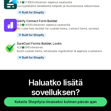
/ 5 tähteä
4,9
(1 885)
•
Ilmainen sopimus saatavilla
1885 arvostelua yhteensä
Luo tyylikkäitä lomakkeita helposti ja muutamassa sekunnissa.
Built for Shopify
Qikify Contact Form Builder
/ 5 tähteä
4,9
(409)
•
Ilmainen sopimus saatavilla
409 arvostelua yhteensä
No-code form builder for custom forms, contact forms, surveys
Built for Shopify
SureCust Forms Builder, Locks
/ 5 tähteä
4,9
(96)
•
Ilmainen
96 arvostelua yhteensä
Build custom forms, wholesale registration & approve customers
Built for Shopify
Haluatko lisätä
sovelluksen?
Kokeile Shopifyta ilmaiseksi kolmen päivän ajan