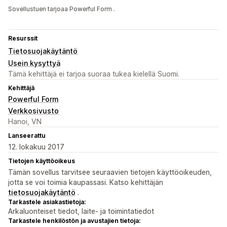
Sovellustuen tarjoaa Powerful Form .
Resurssit
Tietosuojakäytäntö
Usein kysyttyä
Tämä kehittäjä ei tarjoa suoraa tukea kielellä Suomi.
Kehittäjä
Powerful Form
Verkkosivusto
Hanoi, VN
Lanseerattu
12. lokakuu 2017
Tietojen käyttöoikeus
Tämän sovellus tarvitsee seuraavien tietojen käyttöoikeuden,
jotta se voi toimia kaupassasi. Katso kehittäjän
tietosuojakäytäntö
.
Tarkastele asiakastietoja:
Arkaluonteiset tiedot, laite- ja toimintatiedot
Tarkastele henkilöstön ja avustajien tietoja: