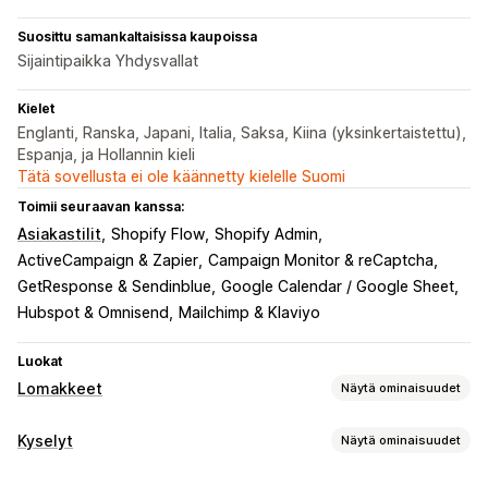
Suosittu samankaltaisissa kaupoissa
Sijaintipaikka Yhdysvallat
Kielet
Englanti, Ranska, Japani, Italia, Saksa, Kiina (yksinkertaistettu),
Espanja, ja Hollannin kieli
Tätä sovellusta ei ole käännetty kielelle Suomi
Toimii seuraavan kanssa:
Asiakastilit
Shopify Flow
Shopify Admin
ActiveCampaign & Zapier
Campaign Monitor & reCaptcha
GetResponse & Sendinblue
Google Calendar / Google Sheet
Hubspot & Omnisend
Mailchimp & Klaviyo
Luokat
Lomakkeet
Näytä ominaisuudet
Lomaketyypit
Kyselyt
Näytä ominaisuudet
Sovellukset
Varaukset
Yhteystiedot
Mukautettu