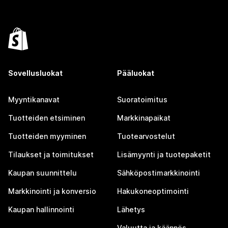
Sovellusluokat
Pääluokat
Myyntikanavat
Suoratoimitus
Tuotteiden etsiminen
Markkinapaikat
Tuotteiden myyminen
Tuotearvostelut
Tilaukset ja toimitukset
Lisämyynti ja tuotepaketit
Kaupan suunnittelu
Sähköpostimarkkinointi
Markkinointi ja konversio
Hakukoneoptimointi
Kaupan hallinnointi
Lähetys
Valuutta ja käännös