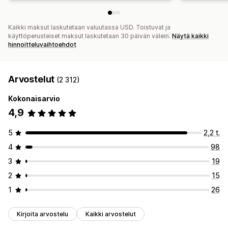
Kaikki maksut laskutetaan valuutassa USD. Toistuvat ja
käyttöperusteiset maksut laskutetaan 30 päivän välein.
Näytä kaikki
hinnoitteluvaihtoehdot
Arvostelut
(2 312)
Kokonaisarvio
4,9
5
2,2 t.
4
98
3
19
2
15
1
26
Kirjoita arvostelu
Kaikki arvostelut