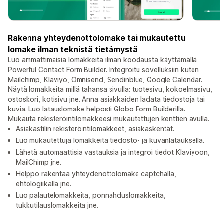
Rakenna yhteydenottolomake tai mukautettu
lomake ilman teknistä tietämystä
Luo ammattimaisia lomakkeita ilman koodausta käyttämällä
Powerful Contact Form Builder. Integroitu sovelluksiin kuten
Mailchimp, Klaviyo, Omnisend, Sendinblue, Google Calendar.
Näytä lomakkeita millä tahansa sivulla: tuotesivu, kokoelmasivu,
ostoskori, kotisivu jne. Anna asiakkaiden ladata tiedostoja tai
kuvia. Luo latauslomake helposti Globo Form Builderilla.
Mukauta rekisteröintilomakkeesi mukautettujen kenttien avulla.
Asiakastilin rekisteröintilomakkeet, asiakaskentät.
Luo mukautettuja lomakkeita tiedosto- ja kuvanlatauksella.
Lähetä automaattisia vastauksia ja integroi tiedot Klaviyoon,
MailChimp jne.
Helppo rakentaa yhteydenottolomake captchalla,
ehtologiikalla jne.
Luo palautelomakkeita, ponnahduslomakkeita,
tukkutilauslomakkeita jne.