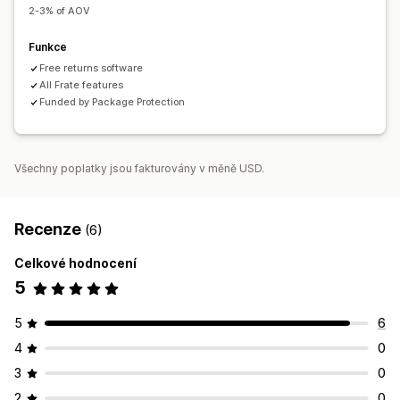
2-3% of AOV
Sledování vrácení
E-mailová oznámení
Vlastní prosazování značky
Správa vracení peněz
Funkce
Aktualizace zásob
Free returns software
Seznamy blokovaných zákazníků
All Frate features
Analytika
Funded by Package Protection
Všechny poplatky jsou fakturovány v měně USD.
Recenze
(6)
Celkové hodnocení
5
5
6
4
0
3
0
2
0