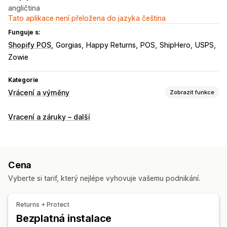
angličtina
Tato aplikace není přeložena do jazyka čeština
Funguje s:
Shopify POS
Gorgias
Happy Returns
POS
ShipHero
USPS
Zowie
Kategorie
Vrácení a výměny
Zobrazit funkce
Možnosti vrácení
Vracení a záruky – další
Automatizovaná vracení peněz
Ruční vracení peněz
Výměny
Náhrady
Vracení na prodejně
QR kódy
Dárkové karty
Kredit pro obchod
Vracení dárků
Cena
Slevové kódy
Vyberte si tarif, který nejlépe vyhovuje vašemu podnikání.
Správa vracení
Automatizovaná schválení
Portál na vracení
Returns + Protect
Vlastní zásady
Nevratné položky
Lhůty pro vrácení
Bezplatná instalace
Důvody vrácení
Více jazyků
Štítky zásilek