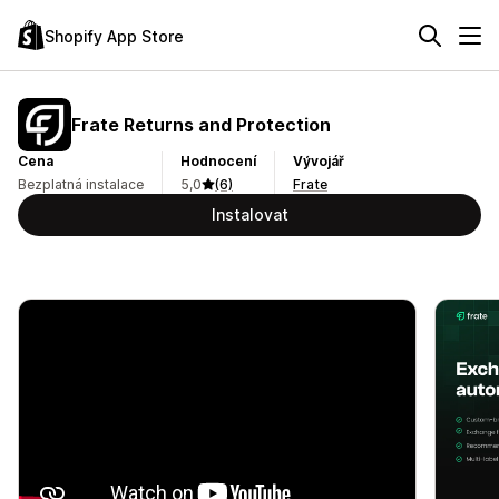
Shopify App Store
Frate Returns and Protection
Cena
Hodnocení
Vývojář
Bezplatná instalace
5,0
(6)
Frate
Instalovat