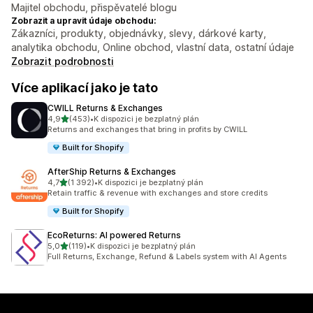
Majitel obchodu, přispěvatelé blogu
Zobrazit a upravit údaje obchodu:
Zákazníci, produkty, objednávky, slevy, dárkové karty,
analytika obchodu, Online obchod, vlastní data, ostatní údaje
Zobrazit podrobnosti
Více aplikací jako je tato
CWILL Returns & Exchanges
z 5 hvězd
4,9
(453)
•
K dispozici je bezplatný plán
Celkový počet recenzí: 453
Returns and exchanges that bring in profits by CWILL
Built for Shopify
AfterShip Returns & Exchanges
z 5 hvězd
4,7
(1 392)
•
K dispozici je bezplatný plán
Celkový počet recenzí: 1392
Retain traffic & revenue with exchanges and store credits
Built for Shopify
EcoReturns: AI powered Returns
z 5 hvězd
5,0
(119)
•
K dispozici je bezplatný plán
Celkový počet recenzí: 119
Full Returns, Exchange, Refund & Labels system with AI Agents