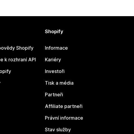
Shopify
ovědy Shopify
Informace
 k rozhraní API
Kariéry
opify
Investoři
y
Tisk a média
Partneři
Affiliate partneři
Právní informace
Stav služby