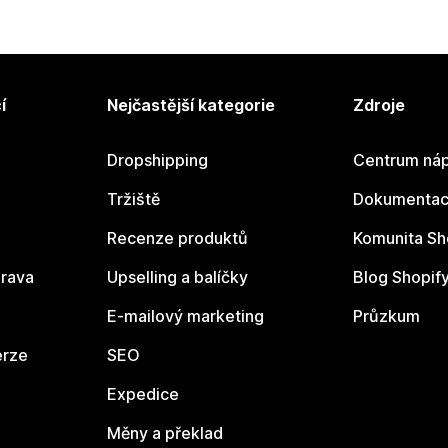
í
Nejčastější kategorie
Zdroje
Dropshipping
Centrum náp
Tržiště
Dokumentace
Recenze produktů
Komunita Sh
rava
Upselling a balíčky
Blog Shopif
E-mailový marketing
Průzkum
erze
SEO
Expedice
Měny a překlad