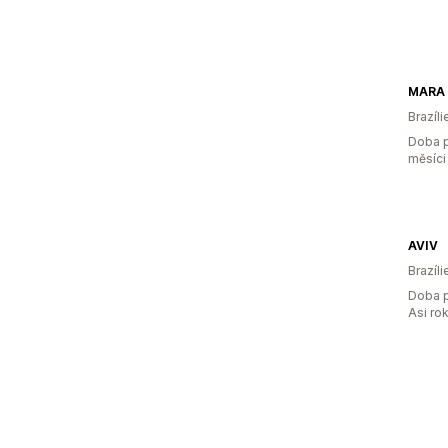
MARA
Brazíli
Doba p
měsíci
AVIV
Brazíli
Doba p
Asi ro