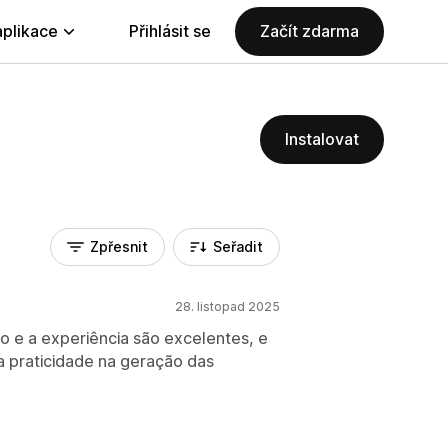
aplikace
Přihlásit se
Začít zdarma
Instalovat
Zpřesnit
Seřadit
28. listopad 2025
ão e a experiência são excelentes, e
a praticidade na geração das