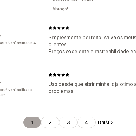
Abraço!
e
Simplesmente perfeito, salva os meu
oužívání aplikace: 4
clientes.
Preços excelente e rastreabilidade e
e
Uso desde que abrir minha loja otimo 
oužívání aplikace:
problemas
kem
Další
1
2
3
4