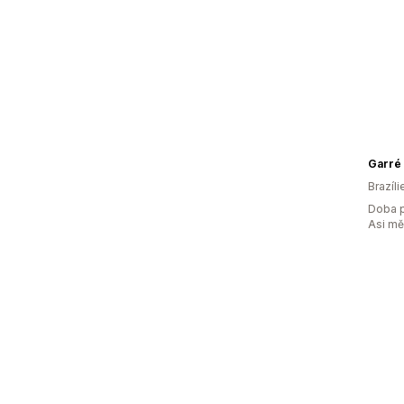
Garré
Brazíli
Doba p
Asi m