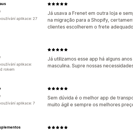
aus
e
Já usava a Frenet em outra loja e se
oužívání aplikace: 27
na migração para a Shopify, certamen
clientes escolherem o frete adequado
e
Já utilizamos esse app há alguns ano
oužívání aplikace:
masculina. Supre nossas necessidade
ež rokem
p
e
Sem dúvida é o melhor app de transpo
oužívání aplikace: 7
muito ágil e sempre os melhores preç
Suplementos