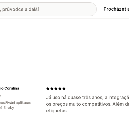
Procházet 
o Coralina
e
Já uso há quase três anos, a integraç
oužívání aplikace:
os preços muito competitivos. Além d
ež 3 roky
etiquetas.