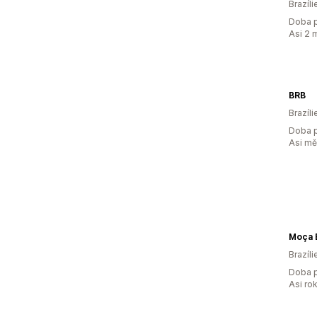
Brazíli
Doba p
Asi 2 
BRB
Brazíli
Doba p
Asi m
Moça B
Brazíli
Doba p
Asi ro