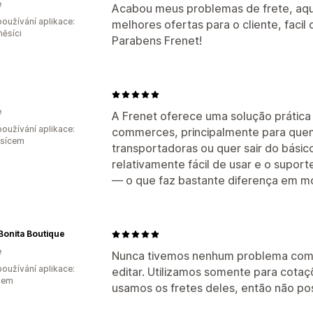
e
Acabou meus problemas de frete, aqui
oužívání aplikace:
melhores ofertas para o cliente, facil 
měsíci
Parabens Frenet!
e
A Frenet oferece uma solução prática
oužívání aplikace:
commerces, principalmente para quem
ěsícem
transportadoras ou quer sair do básico
relativamente fácil de usar e o supo
— o que faz bastante diferença em mo
onita Boutique
e
Nunca tivemos nenhum problema com a
oužívání aplikace:
editar. Utilizamos somente para cotaç
kem
usamos os fretes deles, então não po