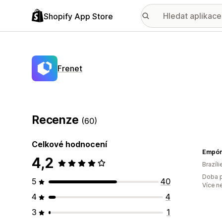
Shopify App Store
Frenet
Recenze
(60)
Celkové hodnocení
Empóri
4,2
Brazíli
Doba p
5
40
Více n
4
4
3
1