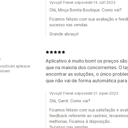
Vývojář Frenet odpověděl 14. září 2023
Olá, Moça Bonita Boutique. Como vai?
Ficamos felizes com sua avaliação e fee
sucesso nas vendas.
Grande abraço!
e
Aplicativo é muito bom! os preços sã
oužívání aplikace:
que na maioria dos concorrentes. O la
ěsícem
encontrar as soluções, o único proble
que não vai de forma automática para
Vývojář Frenet odpověděl 21. srpen 2023
Olá, Garré. Como vai?
Ficamos felizes com sua satisfação e av
feedback referente ao rastreio, levaremo
melhorias. Ficamos à disposição.
Sucesso nas vendas.