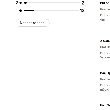
2
3
Büroh
Brazíli
1
12
Doba p
dny
Napsat recenzi
Z Seis
Brazíli
Doba p
Více n
Bae U
Brazíli
Doba p
měsíci
Fiao 