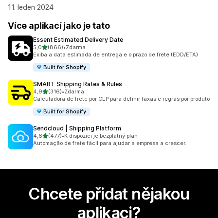
11. leden 2024
Více aplikací jako je tato
Essent Estimated Delivery Date
z 5 hvězd
5,0
(866)
•
Zdarma
Celkový počet recenzí: 866
Exiba a data estimada de entrega e o prazo de frete (EDD/ETA)
Built for Shopify
SMART Shipping Rates & Rules
z 5 hvězd
4,9
(316)
•
Zdarma
Celkový počet recenzí: 316
Calculadora de frete por CEP para definir taxas e regras por produto
Built for Shopify
Sendcloud | Shipping Platform
z 5 hvězd
4,6
(477)
•
K dispozici je bezplatný plán
Celkový počet recenzí: 477
Automação de frete fácil para ajudar a empresa a crescer.
Chcete přidat nějakou
aplikaci?