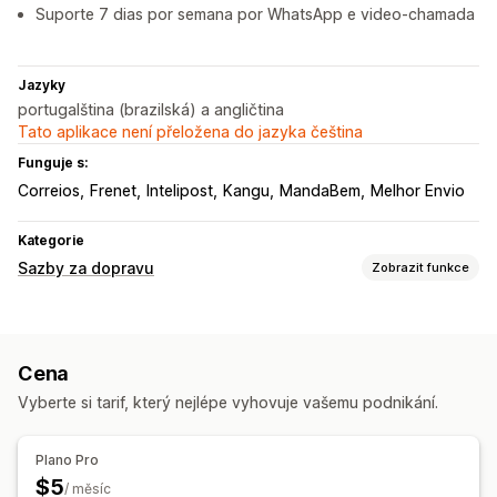
Suporte 7 dias por semana por WhatsApp e video-chamada
Jazyky
portugalština (brazilská) a angličtina
Tato aplikace není přeložena do jazyka čeština
Funguje s:
Correios
Frenet
Intelipost
Kangu
MandaBem
Melhor Envio
Kategorie
Sazby za dopravu
Zobrazit funkce
Výpočet sazeb
Na základě dopravce
Na základě vzdálenosti
PSČ
Cena
Vyberte si tarif, který nejlépe vyhovuje vašemu podnikání.
Plano Pro
$5
/ měsíc