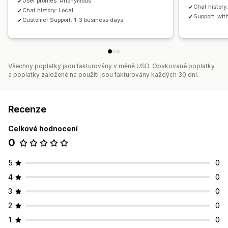
User profiles: Anonymous
Chat history
Chat history: Local
Support: wit
Customer Support: 1-3 business days
Všechny poplatky jsou fakturovány v měně USD. Opakované poplatky
a poplatky založené na použití jsou fakturovány každých 30 dní.
Recenze
Celkové hodnocení
0
5
0
4
0
3
0
2
0
1
0