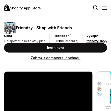
Shopify App Store
Friendzy ‑ Shop with Friends
Cena
Hodnocení
Vývojář
K dispozici je bezplatný plán
0,0
(0 Recenze)
friendzy.shop
Instalovat
Zobrazit demoverzi obchodu