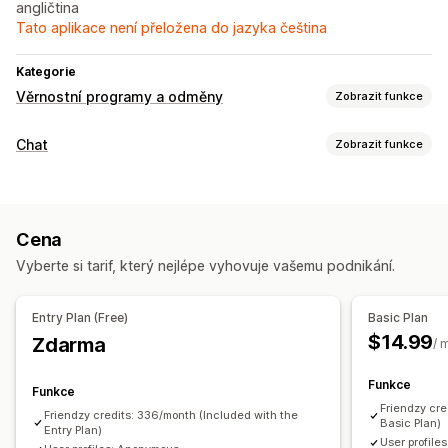
angličtina
Tato aplikace není přeložena do jazyka čeština
Kategorie
Věrnostní programy a odměny
Zobrazit funkce
Odměny, které můžete nabízet
Chat
Zobrazit funkce
Slevy
Posílání zpráv v reálném čase
Živý chat
Sociální sítě
Sledování chování
Cena
Automatizované odpovědi
Vyberte si tarif, který nejlépe vyhovuje vašemu podnikání.
Slevy
Přizpůsobení
Entry Plan (Free)
Basic Plan
$14.99
Zdarma
Okno chatu
Tlačítka chatu
/ 
Funkce
Funkce
Friendzy cre
Friendzy credits: 336/month (Included with the
Basic Plan)
Entry Plan)
User profile