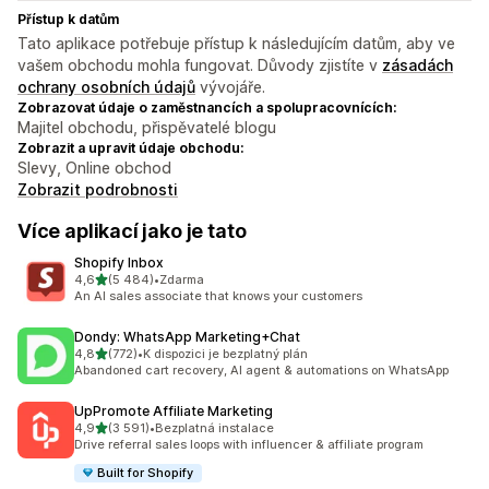
Přístup k datům
Tato aplikace potřebuje přístup k následujícím datům, aby ve
vašem obchodu mohla fungovat. Důvody zjistíte v
zásadách
ochrany osobních údajů
vývojáře.
Zobrazovat údaje o zaměstnancích a spolupracovnících:
Majitel obchodu, přispěvatelé blogu
Zobrazit a upravit údaje obchodu:
Slevy, Online obchod
Zobrazit podrobnosti
Více aplikací jako je tato
Shopify Inbox
z 5 hvězd
4,6
(5 484)
•
Zdarma
Celkový počet recenzí: 5484
An AI sales associate that knows your customers
Dondy: WhatsApp Marketing+Chat
z 5 hvězd
4,8
(772)
•
K dispozici je bezplatný plán
Celkový počet recenzí: 772
Abandoned cart recovery, AI agent & automations on WhatsApp
UpPromote Affiliate Marketing
z 5 hvězd
4,9
(3 591)
•
Bezplatná instalace
Celkový počet recenzí: 3591
Drive referral sales loops with influencer & affiliate program
Built for Shopify