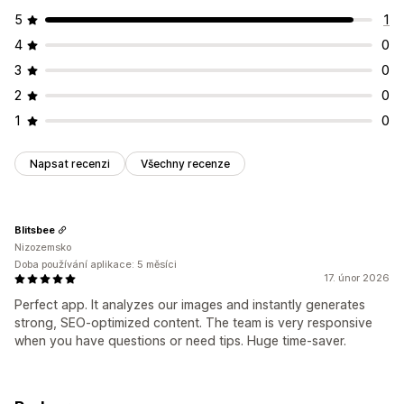
5
1
4
0
3
0
2
0
1
0
Napsat recenzi
Všechny recenze
Blitsbee
Nizozemsko
Doba používání aplikace: 5 měsíci
17. únor 2026
Perfect app. It analyzes our images and instantly generates
strong, SEO-optimized content. The team is very responsive
when you have questions or need tips. Huge time-saver.