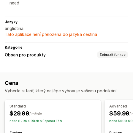
need
Jazyky
angličtina
Tato aplikace není přeložena do jazyka čeština
Kategorie
Obsah pro produkty
Zobrazit funkce
Typy obsahu
Popisy
Popisy SEO
Názvy SEO
Cena
Vytváření obsahu
Vyberte si tarif, který nejlépe vyhovuje vašemu podnikání.
Generování pomocí umělé inteligence
Tón a styl
Více jazyků
Překlad
Hromadné úpravy
Standard
Advanced
$29.99
$59.99
SEO
/ měsíc
/
nebo $299.99/rok s úsporou 17 %
nebo $599.99/
Automatická optimalizace
Funkce
Funkce