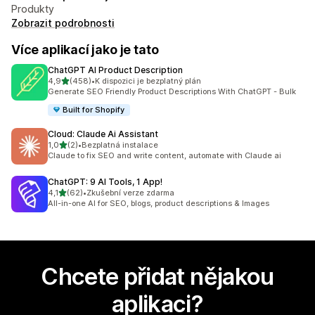
Produkty
Zobrazit podrobnosti
Více aplikací jako je tato
ChatGPT AI Product Description
z 5 hvězd
4,9
(458)
•
K dispozici je bezplatný plán
Celkový počet recenzí: 458
Generate SEO Friendly Product Descriptions With ChatGPT - Bulk
Built for Shopify
Cloud: Claude Ai Assistant
z 5 hvězd
1,0
(2)
•
Bezplatná instalace
Celkový počet recenzí: 2
Claude to fix SEO and write content, automate with Claude ai
ChatGPT: 9 AI Tools, 1 App!
z 5 hvězd
4,1
(62)
•
Zkušební verze zdarma
Celkový počet recenzí: 62
All-in-one AI for SEO, blogs, product descriptions & Images
Chcete přidat nějakou
aplikaci?