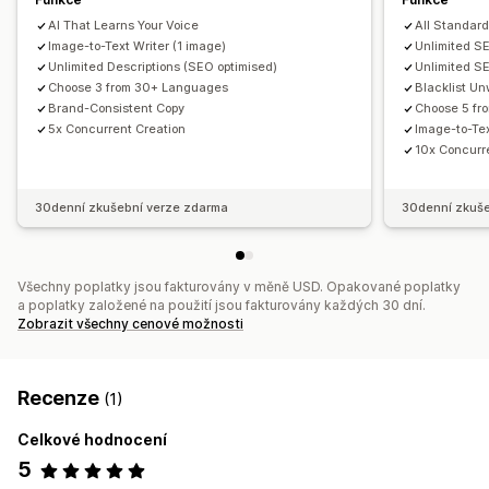
AI That Learns Your Voice
All Standar
Image-to-Text Writer (1 image)
Unlimited SE
Unlimited Descriptions (SEO optimised)
Unlimited S
Choose 3 from 30+ Languages
Blacklist U
Brand-Consistent Copy
Choose 5 fr
5x Concurrent Creation
Image-to-Tex
10x Concurr
30denní zkušební verze zdarma
30denní zkuše
Všechny poplatky jsou fakturovány v měně USD. Opakované poplatky
a poplatky založené na použití jsou fakturovány každých 30 dní.
Zobrazit všechny cenové možnosti
Recenze
(1)
Celkové hodnocení
5