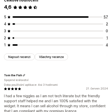
Celkové hodnocení
4,6
5
57
4
2
3
0
2
1
1
4
Napsat recenzi
Všechny recenze
Tom the Fish
Spojené království
Doba používání aplikace: Asi 3 hodinami
21. červen 2024
I had a few niggles as I am not tech literate but the friendly
support staff helped me and I am 100% satisfied with the
widget. It means I can sell alcohol through my store, confident
that I am compliant with my premises licence.