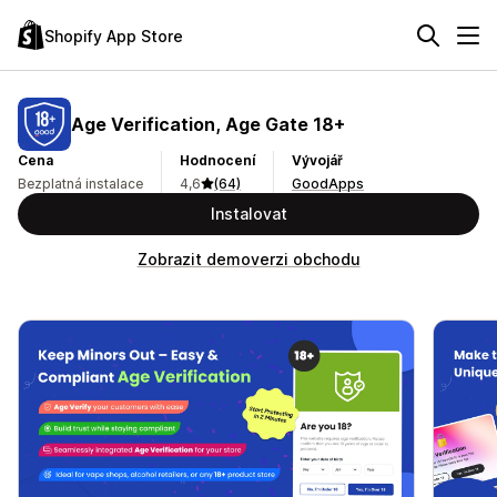
Shopify App Store
Age Verification, Age Gate 18+
Cena
Hodnocení
Vývojář
Bezplatná instalace
4,6
(64)
GoodApps
Instalovat
Zobrazit demoverzi obchodu