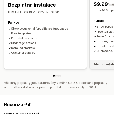
$9.99
Bezplatná instalace
/ mě
Cílení
A/​B testování
Up to 50 Shopi
IT IS FREE FOR DEVELOPMENT STORE
Funkce
Funkce
Show popup o
Show popup on all/specific product pages
Free templa
Free templates
Powerful cu
Powerful customizer
Underage ac
Underage actions
Detailed stat
Detailed statistic
Customer su
Customer support
7denní zkušeb
Všechny poplatky jsou fakturovány v měně USD. Opakované poplatky
a poplatky založené na použití jsou fakturovány každých 30 dní.
Recenze
(64)