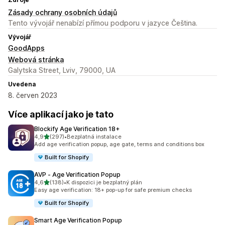
Zásady ochrany osobních údajů
Tento vývojář nenabízí přímou podporu v jazyce Čeština.
Vývojář
GoodApps
Webová stránka
Galytska Street, Lviv, 79000, UA
Uvedena
8. červen 2023
Více aplikací jako je tato
Blockify Age Verification 18+
z 5 hvězd
4,9
(297)
•
Bezplatná instalace
Celkový počet recenzí: 297
Add age verification popup, age gate, terms and conditions box
Built for Shopify
AVP ‑ Age Verification Popup
z 5 hvězd
4,6
(138)
•
K dispozici je bezplatný plán
Celkový počet recenzí: 138
Easy age verification: 18+ pop-up for safe premium checks
Built for Shopify
Smart Age Verification Popup