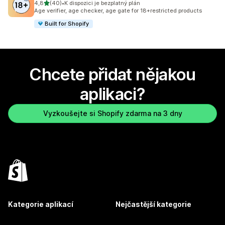
z 5 hvězd
4,8
(40)
•
K dispozici je bezplatný plán
Celkový počet recenzí: 40
Age verifier, age checker, age gate for 18+restricted products
Built for Shopify
Chcete přidat nějakou
aplikaci?
Vyzkoušejte si Shopify zdarma na 3 dny
Kategorie aplikací
Nejčastější kategorie