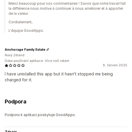
Merci beaucoup pour vos commentaires ! Savoir que notre travail fait
la différence nous motive à continuer à nous améliorer et à apporter
de la valeur.
Cordialement,
L'équipe GoodApps.
Anchorage Family Estate
Nový Zéland
Doba používání aplikace: Více než rokem
8. červen 2025
I have unistalled this app but it hasn't stopped me being
charged for it.
Podpora
Podporu k aplikaci poskytuje GoodApps.
Zdroje