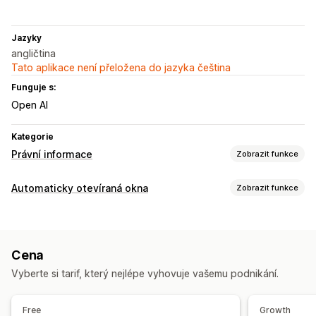
Jazyky
angličtina
Tato aplikace není přeložena do jazyka čeština
Funguje s:
Open AI
Kategorie
Právní informace
Zobrazit funkce
Dodržování předpisů
Automaticky otevíraná okna
Zobrazit funkce
Přístupnost
Ověření věku
Typy automaticky otevíraných oken
Přizpůsobení
Oznámení
Automaticky otevíraná okna s upozorněním
Omezení stránek
Tlačítka
Cena
Ověření věku
Vyberte si tarif, který nejlépe vyhovuje vašemu podnikání.
Správa automaticky otevíraných oken
Seznam pro shromažďování souhlasu s doručováním e-
Free
Growth
mailů