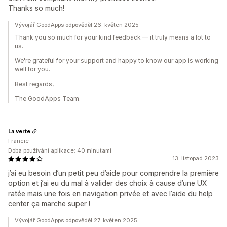
Thanks so much!
Vývojář GoodApps odpověděl 26. květen 2025
Thank you so much for your kind feedback — it truly means a lot to
us.
We're grateful for your support and happy to know our app is working
well for you.
Best regards,
The GoodApps Team.
La verte
Francie
Doba používání aplikace: 40 minutami
13. listopad 2023
j’ai eu besoin d’un petit peu d’aide pour comprendre la première
option et j’ai eu du mal à valider des choix à cause d’une UX
ratée mais une fois en navigation privée et avec l’aide du help
center ça marche super !
Vývojář GoodApps odpověděl 27. květen 2025