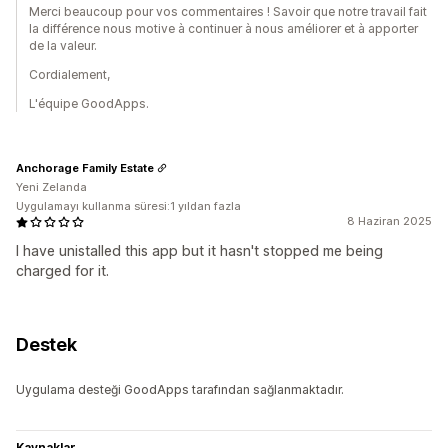
Merci beaucoup pour vos commentaires ! Savoir que notre travail fait
la différence nous motive à continuer à nous améliorer et à apporter
de la valeur.
Cordialement,
L'équipe GoodApps.
Anchorage Family Estate
Yeni Zelanda
Uygulamayı kullanma süresi:1 yıldan fazla
8 Haziran 2025
I have unistalled this app but it hasn't stopped me being
charged for it.
Destek
Uygulama desteği GoodApps tarafından sağlanmaktadır.
Kaynaklar