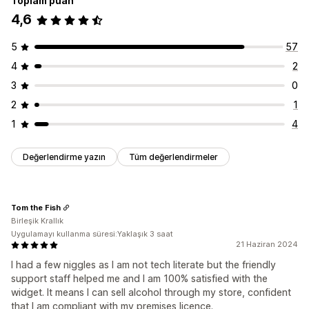
Toplam puan
4,6
5
57
4
2
3
0
2
1
1
4
Değerlendirme yazın
Tüm değerlendirmeler
Tom the Fish
Birleşik Krallık
Uygulamayı kullanma süresi:Yaklaşık 3 saat
21 Haziran 2024
I had a few niggles as I am not tech literate but the friendly
support staff helped me and I am 100% satisfied with the
widget. It means I can sell alcohol through my store, confident
that I am compliant with my premises licence.