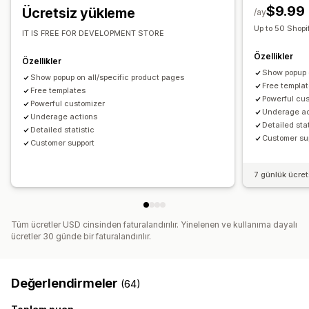
$9.99
Ücretsiz yükleme
/ay
Up to 50 Shopi
IT IS FREE FOR DEVELOPMENT STORE
Özellikler
Özellikler
Show popup o
Show popup on all/specific product pages
Free templa
Free templates
Powerful cu
Powerful customizer
Underage ac
Underage actions
Detailed stat
Detailed statistic
Customer su
Customer support
7 günlük ücre
Tüm ücretler USD cinsinden faturalandırılır. Yinelenen ve kullanıma dayalı
ücretler 30 günde bir faturalandırılır.
Değerlendirmeler
(64)