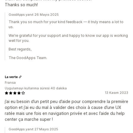
Thanks so much!
GoodApps yanıt 26 Mayıs 2025
Thank you so much for your kind feedback — it truly means a lot to
us.
We're grateful for your support and happy to know our app is working
well for you.
Best regards,
The GoodApps Team.
La verte
Fransa
Uygulamayı kullanma süresi:40 dakika
13 Kasım 2023
j’ai eu besoin d’un petit peu d’aide pour comprendre la première
option et j’ai eu du mal à valider des choix à cause d’une UX
ratée mais une fois en navigation privée et avec l’aide du help
center ça marche super !
GoodApps yanıt 27 Mayıs 2025