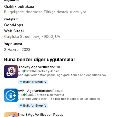
Gizlilik politikası
Bu geliştirici doğrudan Türkçe destek sunmuyor.
Geliştirici
GoodApps
Web Sitesi
Galytska Street, Lviv, 79000, UA
Yayınlanma
8 Haziran 2023
Buna benzer diğer uygulamalar
Blockify Age Verification 18+
5 yıldız üzerinden
4,9
(299)
•
Ücretsiz yükleme
toplam 299 değerlendirme
Add age verification popup, age gate, terms and conditions box
Built for Shopify
AVP ‑ Age Verification Popup
5 yıldız üzerinden
4,6
(138)
•
Ücretsiz plan mevcut
toplam 138 değerlendirme
Easy age verification: 18+ pop-up for safe premium checks
Built for Shopify
Smart Age Verification Popup