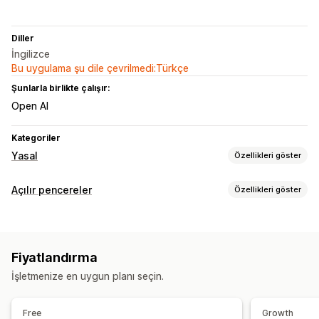
Diller
İngilizce
Bu uygulama şu dile çevrilmedi:Türkçe
Şunlarla birlikte çalışır:
Open AI
Kategoriler
Yasal
Özellikleri göster
Uyumluluk
Açılır pencereler
Özellikleri göster
Erişilebilirlik
Yaş doğrulaması
Açılır pencere türleri
Özelleştirme
Duyurular
Uyarı açılır pencereleri
Yaş doğrulaması
Sayfa kısıtlaması
Düğmeler
Fiyatlandırma
Açılır pencereleri yönetme
İşletmenize en uygun planı seçin.
E-posta kaydı listesi
Hedefleme
A/B testi
Free
Growth