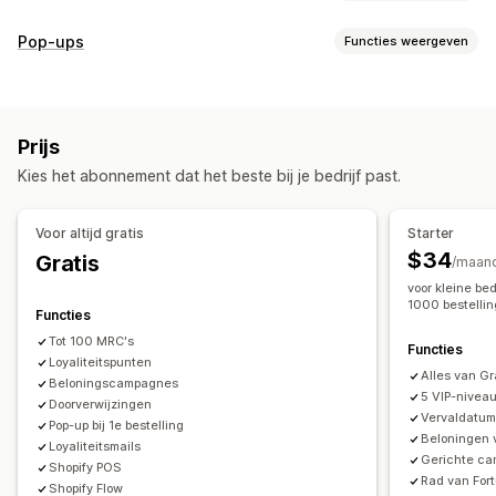
Soorten programma's
Pop-ups
Functies weergeven
Beloningsprogramma's
Lidmaatschappen
VIP-niveaus
Soorten pop-ups
Referrals
Cashbackprogramma's
Wedstrijden
Kortingen
Beloningen
Draai aan het rad
Nieuwsbrieven
Spelprogramma's
Programma's op maat
Prijs
Banners
Games
Recensiepop-ups
Pop-ups op maat
Beloningen die je kunt aanbieden
Kies het abonnement dat het beste bij je bedrijf past.
Pop-ups beheren
Punten
Kortingen
Coupons
Cashback
Winkeltegoed
Campagnes
Triggers en regels
Targeting
Segmentering
POS-beloningen
Gratis verzending
Gratis producten
Voor altijd gratis
Starter
Tagging
API's en webhooks
Vroege toegang
Exclusieve toegang
$34
Gratis
/maan
Lidmaatschapsvoordelen
Badges
Beloningen op maat
voor kleine be
1000 bestelli
Functies
Tot 100 MRC's
Functies
Loyaliteitspunten
Alles van Gr
Beloningscampagnes
5 VIP-nivea
Doorverwijzingen
Vervaldatum
Pop-up bij 1e bestelling
Beloningen 
Loyaliteitsmails
Gerichte c
Shopify POS
Rad van Fort
Shopify Flow