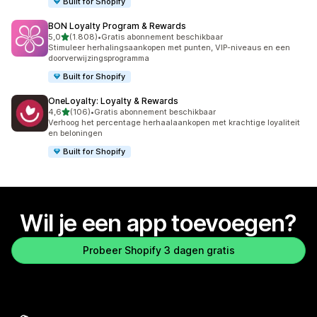
Built for Shopify
BON Loyalty Program & Rewards
van 5 sterren
5,0
(1.808)
•
Gratis abonnement beschikbaar
1808 recensies in totaal
Stimuleer herhalingsaankopen met punten, VIP-niveaus en een
doorverwijzingsprogramma
Built for Shopify
OneLoyalty: Loyalty & Rewards
van 5 sterren
4,6
(106)
•
Gratis abonnement beschikbaar
106 recensies in totaal
Verhoog het percentage herhaalaankopen met krachtige loyaliteit
en beloningen
Built for Shopify
Wil je een app toevoegen?
Probeer Shopify 3 dagen gratis