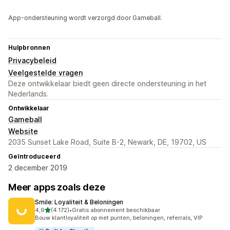
App-ondersteuning wordt verzorgd door Gameball.
Hulpbronnen
Privacybeleid
Veelgestelde vragen
Deze ontwikkelaar biedt geen directe ondersteuning in het
Nederlands.
Ontwikkelaar
Gameball
Website
2035 Sunset Lake Road, Suite B-2, Newark, DE, 19702, US
Geïntroduceerd
2 december 2019
Meer apps zoals deze
Smile: Loyaliteit & Beloningen
van 5 sterren
4,9
(4.172)
•
Gratis abonnement beschikbaar
4172 recensies in totaal
Bouw klantloyaliteit op met punten, beloningen, referrals, VIP