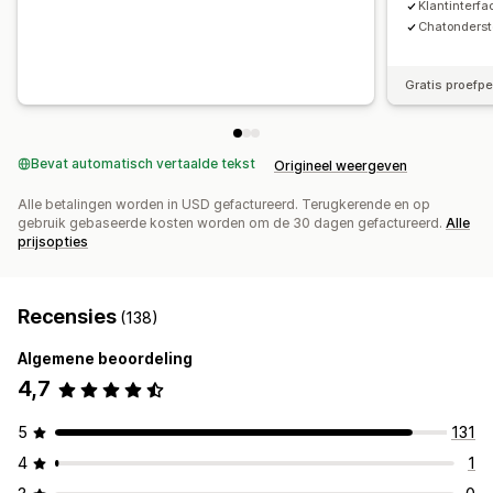
Klantinterfa
Chatonders
Gratis proefp
Bevat automatisch vertaalde tekst
Origineel weergeven
Alle betalingen worden in USD gefactureerd. Terugkerende en op
gebruik gebaseerde kosten worden om de 30 dagen gefactureerd.
Alle
prijsopties
Recensies
(138)
Algemene beoordeling
4,7
5
131
4
1