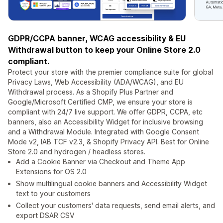
GDPR/CCPA banner, WCAG accessibility & EU
Withdrawal button to keep your Online Store 2.0
compliant.
Protect your store with the premier compliance suite for global
Privacy Laws, Web Accessibility (ADA/WCAG), and EU
Withdrawal process. As a Shopify Plus Partner and
Google/Microsoft Certified CMP, we ensure your store is
compliant with 24/7 live support. We offer GDPR, CCPA, etc
banners, also an Accessibility Widget for inclusive browsing
and a Withdrawal Module. Integrated with Google Consent
Mode v2, IAB TCF v2.3, & Shopify Privacy API. Best for Online
Store 2.0 and hydrogen / headless stores.
Add a Cookie Banner via Checkout and Theme App
Extensions for OS 2.0
Show multilingual cookie banners and Accessibility Widget
text to your customers
Collect your customers' data requests, send email alerts, and
export DSAR CSV