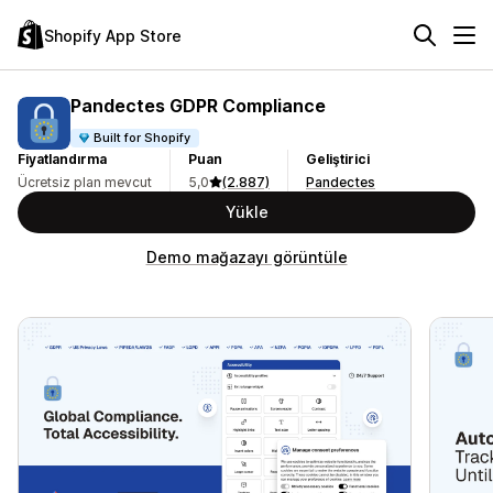
Shopify App Store
Pandectes GDPR Compliance
Built for Shopify
Fiyatlandırma
Puan
Geliştirici
Ücretsiz plan mevcut
5,0
(2.887)
Pandectes
Yükle
Demo mağazayı görüntüle