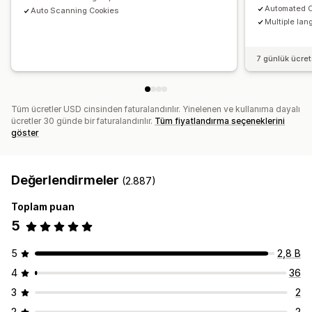
Automated C
Auto Scanning Cookies
Multiple lan
7 günlük ücre
Tüm ücretler USD cinsinden faturalandırılır. Yinelenen ve kullanıma dayalı
ücretler 30 günde bir faturalandırılır.
Tüm fiyatlandırma seçeneklerini
göster
Değerlendirmeler
(2.887)
Toplam puan
5
5
2,8 B
4
36
3
2
2
2