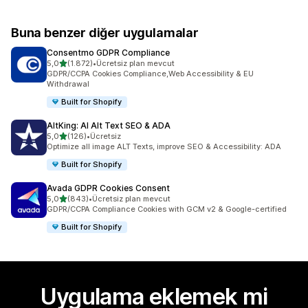
Buna benzer diğer uygulamalar
Consentmo GDPR Compliance
5 yıldız üzerinden
5,0
(1.872)
•
Ücretsiz plan mevcut
toplam 1872 değerlendirme
GDPR/CCPA Cookies Compliance,Web Accessibility & EU
Withdrawal
Built for Shopify
AltKing: AI Alt Text SEO & ADA
5 yıldız üzerinden
5,0
(126)
•
Ücretsiz
toplam 126 değerlendirme
Optimize all image ALT Texts, improve SEO & Accessibility: ADA
Built for Shopify
Avada GDPR Cookies Consent
5 yıldız üzerinden
5,0
(843)
•
Ücretsiz plan mevcut
toplam 843 değerlendirme
GDPR/CCPA Compliance Cookies with GCM v2 & Google-certified
Built for Shopify
Uygulama eklemek mi