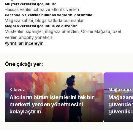
Müşteri verilerini görüntüle:
Hassas veriler, cihaz ve etkinlik verileri
Personel ve katkıda bulunan verilerini görüntüle:
Mağaza sahibi, bloga katkıda bulunanlar
Mağaza verilerini görüntüle ve düzenle:
Müşteriler, siparişler, mağaza analizleri, Online Mağaza, özel
veriler, Shopify yöneticisi
Ayrıntıları inceleyin
Öne çıktığı yer:
Kılavuz
Mağazanızı
Alıcıların bütün işlemlerini tek bir
Mağazanız
merkezi yerden yönetmesini
güvende t
kolaylaştırın.
güvenlik 