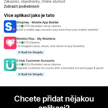
Zákazníci, objednávky, Online obchod
Zobrazit podrobnosti
Více aplikací jako je tato
Shopney ‑ Mobile App Builder
z 5 hvězd
5,0
(717)
•
Zkušební verze zdarma
Celkový počet recenzí: 717
Build a mobile app converts way more than your mobile website!
Wishlist Plus ‑ My Wishlists
z 5 hvězd
4,9
(17)
•
Zdarma
Celkový počet recenzí: 17
Let shoppers save, share, and return to buy favorites.
Built for Shopify
C:Hub Customer Accounts
z 5 hvězd
4,8
(62)
•
Zkušební verze zdarma
Celkový počet recenzí: 62
Upgrade Customer Accounts with a branded account page & panel
Built for Shopify
Chcete přidat nějakou