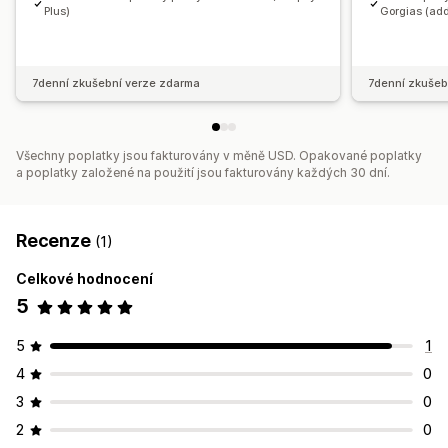
Plus)
Gorgias (add
7denní zkušební verze zdarma
7denní zkušeb
Všechny poplatky jsou fakturovány v měně USD. Opakované poplatky
a poplatky založené na použití jsou fakturovány každých 30 dní.
Recenze
(1)
Celkové hodnocení
5
5
1
4
0
3
0
2
0