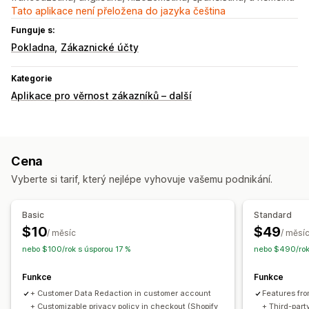
Tato aplikace není přeložena do jazyka čeština
Funguje s:
Pokladna
Zákaznické účty
Kategorie
Aplikace pro věrnost zákazníků – další
Cena
Vyberte si tarif, který nejlépe vyhovuje vašemu podnikání.
Basic
Standard
$10
$49
/ měsíc
/ měsí
nebo $100/rok s úsporou 17 %
nebo $490/rok
Funkce
Funkce
+ Customer Data Redaction in customer account
Features fro
+ Customizable privacy policy in checkout (Shopify
+ Third-part