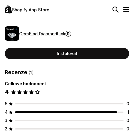
Shopify App Store
GemFind DiamondLinkⓇ
Instalovat
Recenze
(1)
Celkové hodnocení
4
5
0
4
1
3
0
2
0