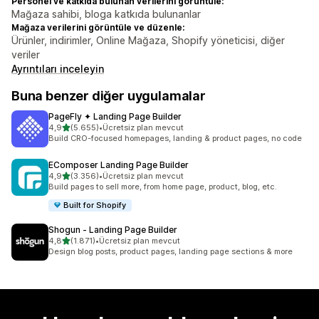
Personel ve katkıda bulunan verilerini görüntüle:
Mağaza sahibi, bloga katkıda bulunanlar
Mağaza verilerini görüntüle ve düzenle:
Ürünler, indirimler, Online Mağaza, Shopify yöneticisi, diğer
veriler
Ayrıntıları inceleyin
Buna benzer diğer uygulamalar
PageFly ✦ Landing Page Builder
5 yıldız üzerinden
4,9
(5.655)
•
Ücretsiz plan mevcut
toplam 5655 değerlendirme
Build CRO-focused homepages, landing & product pages, no code
EComposer Landing Page Builder
5 yıldız üzerinden
4,9
(3.356)
•
Ücretsiz plan mevcut
toplam 3356 değerlendirme
Build pages to sell more, from home page, product, blog, etc.
Built for Shopify
Shogun ‑ Landing Page Builder
5 yıldız üzerinden
4,8
(1.871)
•
Ücretsiz plan mevcut
toplam 1871 değerlendirme
Design blog posts, product pages, landing page sections & more