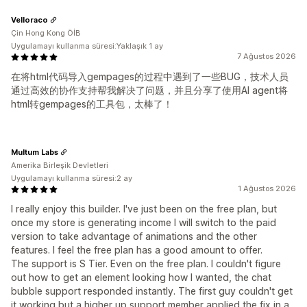
Velloraco
Çin Hong Kong ÖİB
Uygulamayı kullanma süresi:Yaklaşık 1 ay
7 Ağustos 2026
在将html代码导入gempages的过程中遇到了一些BUG，技术人员
通过高效的协作支持帮我解决了问题，并且分享了使用AI agent将
html转gempages的工具包，太棒了！
Multum Labs
Amerika Birleşik Devletleri
Uygulamayı kullanma süresi:2 ay
1 Ağustos 2026
I really enjoy this builder. I've just been on the free plan, but
once my store is generating income I will switch to the paid
version to take advantage of animations and the other
features. I feel the free plan has a good amount to offer.
The support is S Tier. Even on the free plan. I couldn't figure
out how to get an element looking how I wanted, the chat
bubble support responded instantly. The first guy couldn't get
it working but a higher up support member applied the fix in a