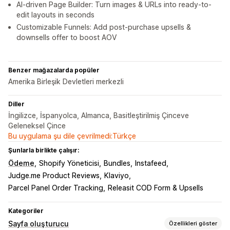
AI-driven Page Builder: Turn images & URLs into ready-to-
edit layouts in seconds
Customizable Funnels: Add post-purchase upsells &
downsells offer to boost AOV
Benzer mağazalarda popüler
Amerika Birleşik Devletleri merkezli
Diller
İngilizce, İspanyolca, Almanca, Basitleştirilmiş Çinceve
Geleneksel Çince
Bu uygulama şu dile çevrilmedi:Türkçe
Şunlarla birlikte çalışır:
Ödeme
Shopify Yöneticisi
Bundles
Instafeed
Judge.me Product Reviews
Klaviyo
Parcel Panel Order Tracking
Releasit COD Form & Upsells
Kategoriler
Sayfa oluşturucu
Özellikleri göster