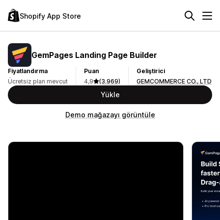
Shopify App Store
GemPages Landing Page Builder
Fiyatlandırma
Puan
Geliştirici
Ücretsiz plan mevcut
4,9
(3.969)
GEMCOMMERCE CO., LTD
Yükle
Demo mağazayı görüntüle