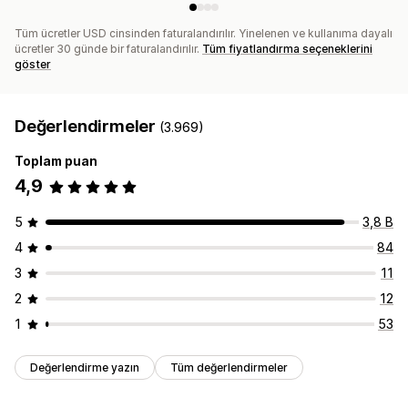
Tüm ücretler USD cinsinden faturalandırılır. Yinelenen ve kullanıma dayalı
ücretler 30 günde bir faturalandırılır.
Tüm fiyatlandırma seçeneklerini
göster
Değerlendirmeler
(3.969)
Toplam puan
4,9
5
3,8 B
4
84
3
11
2
12
1
53
Değerlendirme yazın
Tüm değerlendirmeler