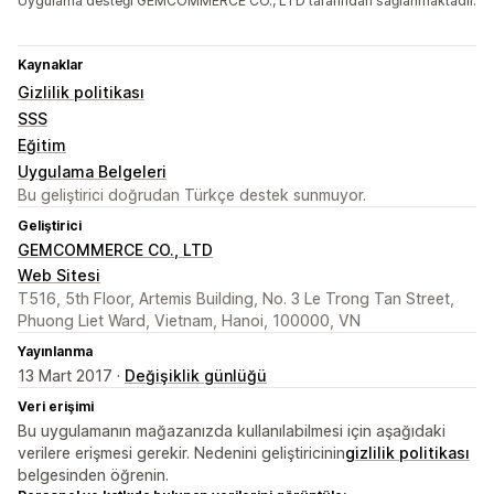
Uygulama desteği GEMCOMMERCE CO., LTD tarafından sağlanmaktadır.
Kaynaklar
Gizlilik politikası
SSS
Eğitim
Uygulama Belgeleri
Bu geliştirici doğrudan Türkçe destek sunmuyor.
Geliştirici
GEMCOMMERCE CO., LTD
Web Sitesi
T516, 5th Floor, Artemis Building, No. 3 Le Trong Tan Street,
Phuong Liet Ward, Vietnam, Hanoi, 100000, VN
Yayınlanma
13 Mart 2017 ·
Değişiklik günlüğü
Veri erişimi
Bu uygulamanın mağazanızda kullanılabilmesi için aşağıdaki
verilere erişmesi gerekir. Nedenini geliştiricinin
gizlilik politikası
belgesinden öğrenin.