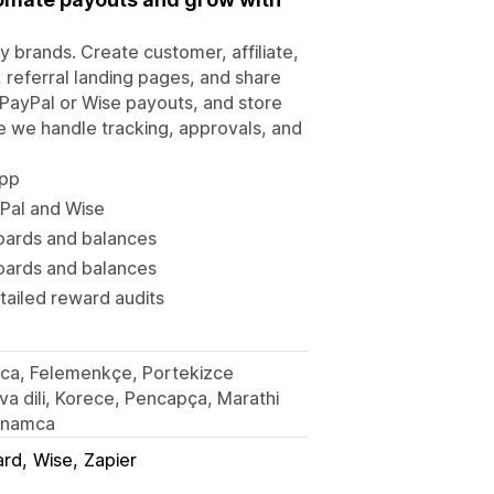
ify brands. Create customer, affiliate,
 referral landing pages, and share
 PayPal or Wise payouts, and store
le we handle tracking, approvals, and
app
yPal and Wise
boards and balances
boards and balances
tailed reward audits
anca, Felemenkçe, Portekizce
va dili, Korece, Pencapça, Marathi
etnamca
ard
Wise
Zapier