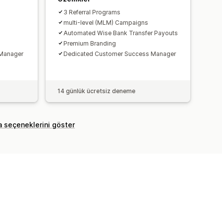
3 Referral Programs
multi-level (MLM) Campaigns
omatik ödemeler
Toplu ödemeler
Automated Wise Bank Transfer Payouts
ri
Çoklu para birimi
PayPal
Premium Branding
 Manager
Dedicated Customer Success Manager
14 günlük ücretsiz deneme
a seçeneklerini göster