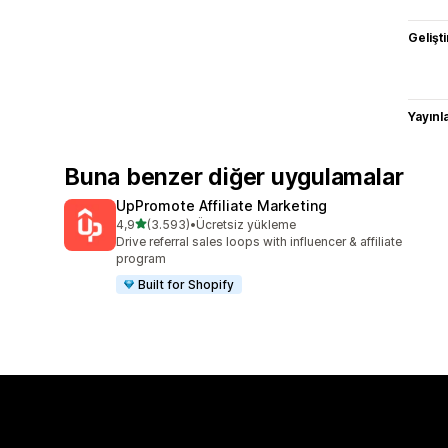
Gelişti
Yayın
Buna benzer diğer uygulamalar
UpPromote Affiliate Marketing
5 yıldız üzerinden
4,9
(3.593)
•
Ücretsiz yükleme
toplam 3593 değerlendirme
Drive referral sales loops with influencer & affiliate
program
Built for Shopify