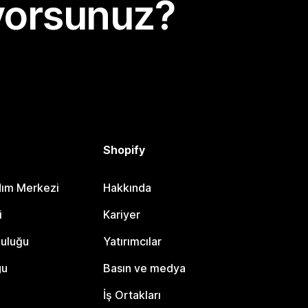
yorsunuz?
Shopify
dım Merkezi
Hakkında
i
Kariyer
luluğu
Yatırımcılar
gu
Basın ve medya
İş Ortakları