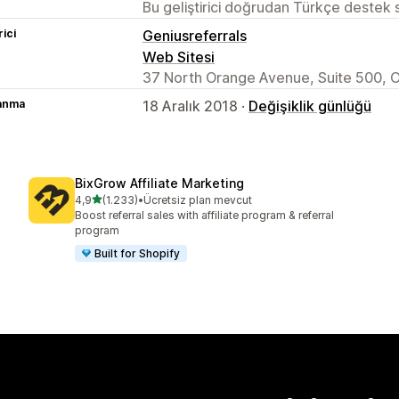
Bu geliştirici doğrudan Türkçe destek
rici
Geniusreferrals
Web Sitesi
37 North Orange Avenue, Suite 500, O
lanma
18 Aralık 2018 ·
Değişiklik günlüğü
BixGrow Affiliate Marketing
5 yıldız üzerinden
4,9
(1.233)
•
Ücretsiz plan mevcut
toplam 1233 değerlendirme
Boost referral sales with affiliate program & referral
program
Built for Shopify