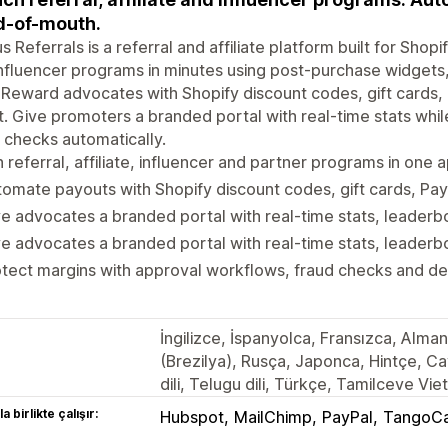
d-of-mouth.
s Referrals is a referral and affiliate platform built for Shop
nfluencer programs in minutes using post-purchase widgets,
. Reward advocates with Shopify discount codes, gift cards,
t. Give promoters a branded portal with real-time stats whi
 checks automatically.
 referral, affiliate, influencer and partner programs in one 
omate payouts with Shopify discount codes, gift cards, Pa
e advocates a branded portal with real-time stats, leader
e advocates a branded portal with real-time stats, leader
tect margins with approval workflows, fraud checks and de
İngilizce, İspanyolca, Fransızca, Alm
(Brezilya), Rusça, Japonca, Hintçe, Ca
dili, Telugu dili, Türkçe, Tamilceve Vi
a birlikte çalışır:
Hubspot
MailChimp
PayPal
TangoC