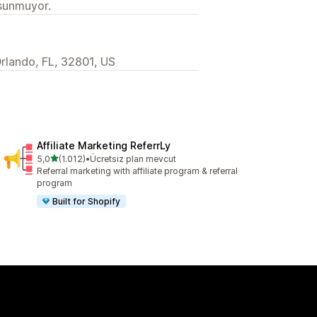
 sunmuyor.
rlando, FL, 32801, US
Affiliate Marketing ReferrLy
5 yıldız üzerinden
5,0
(1.012)
•
Ücretsiz plan mevcut
toplam 1012 değerlendirme
Referral marketing with affiliate program & referral
program
Built for Shopify