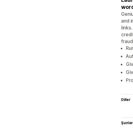
wor
Geniu
and i
links
credi
fraud
Run
Aut
Giv
Giv
Pro
Diller
Şunlarl