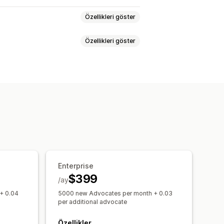
Özellikleri göster
Özellikleri göster
i
İzleme
Özel komisyon
onusları
Ürün komisyonu
ları
Yönlendirmeler
el programlar
Analizler
Otomatik izleme
er
Hediye kartları
Nakit iadesi
düzeyli takip
on
Üyelik avantajları
Hizmetler
ahtekarlık koruması
Enterprise
$399
/ay
ka öğeli portal
+ 0.04
5000 new Advocates per month + 0.03
an adı
Özel formlar
per additional advocate
Özellikler