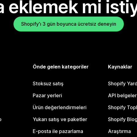
 eklemek mi isti
Shopify'ı 3 gün boyunca ücretsiz deneyin
Önde gelen kategoriler
Kaynaklar
Stoksuz satış
Shopify Yar
Pazar yerleri
API belgeler
Ürün değerlendirmeleri
Shopify Top
o
Yukarı satış ve paketler
Shopify Blo
E-posta ile pazarlama
Araştırma