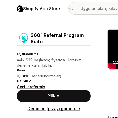
Shopify App Store
Öne ç
360º Referral Program
Suite
Fiyatlandırma
Aylık $39 başlangıç fiyatıyla. Ücretsiz
deneme kullanılabilir.
Puan
0,0
(0 Değerlendirmeler)
Geliştirici
Geniusreferrals
Yükle
Demo mağazayı görüntüle
Laun