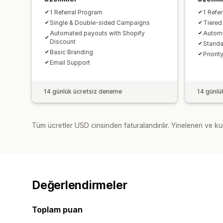
1 Referral Program
1 Refe
Single & Double-sided Campaigns
Tiere
Automated payouts with Shopify
Automa
Discount
Standa
Basic Branding
Priorit
Email Support
14 günlük ücretsiz deneme
14 günlü
Tüm ücretler USD cinsinden faturalandırılır. Yinelenen ve kul
Değerlendirmeler
Toplam puan