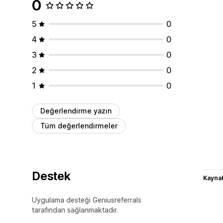
0
5
0
4
0
3
0
2
0
1
0
Değerlendirme yazın
Tüm değerlendirmeler
Destek
Kaynak
Uygulama desteği Geniusreferrals
tarafından sağlanmaktadır.