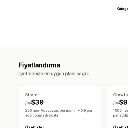
Katego
Fiyatlandırma
İşletmenize en uygun planı seçin.
Starter
Growth
$39
$9
/ay
/ay
250 new Advocates per month + 0.9 per
1000 new
additional advocate
per addi
Özellikler
Özellik