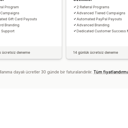
Ödemeler
rral Program
2 Referral Programs
d Campaigns
Advanced Tiered Campaigns
ACH Ödemeleri
Banka havaleleri
Ot
ted Gift Card Payouts
Automated PayPal Payouts
Kart ödemeleri
Hediye kartı ödemele
rd Branding
Advanced Branding
Zamanlanmış ödemeler
y Support
Dedicated Customer Success
k ücretsiz deneme
14 günlük ücretsiz deneme
lanıma dayalı ücretler 30 günde bir faturalandırılır.
Tüm fiyatlandırm