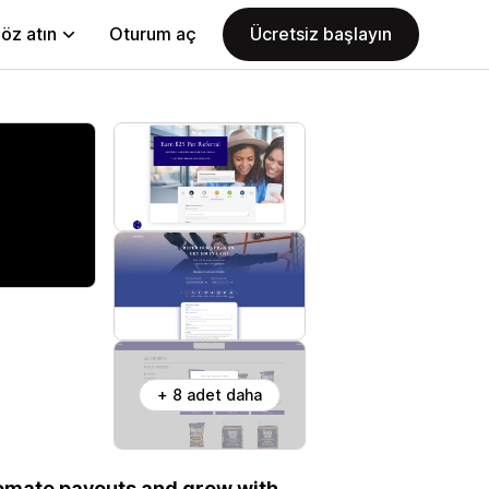
öz atın
Oturum aç
Ücretsiz başlayın
+ 8 adet daha
utomate payouts and grow with