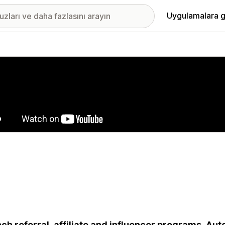
Uygulamalara g
ıkan görsel galerisi
ch referral, affiliate and influencer programs. A