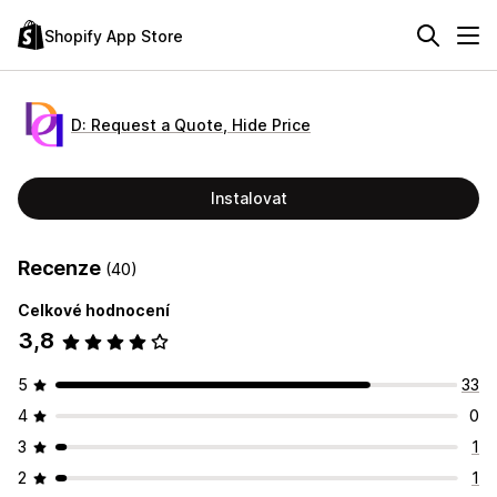
Shopify App Store
D: Request a Quote, Hide Price
Instalovat
Recenze
(40)
Celkové hodnocení
3,8
5
33
4
0
3
1
2
1