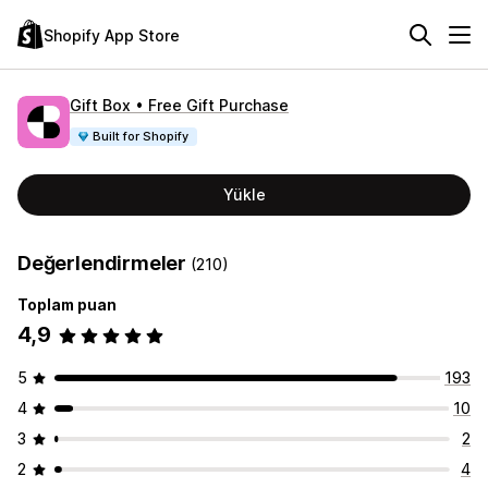
Shopify App Store
Gift Box • Free Gift Purchase
Built for Shopify
Yükle
Değerlendirmeler
(210)
Toplam puan
4,9
5
193
4
10
3
2
2
4