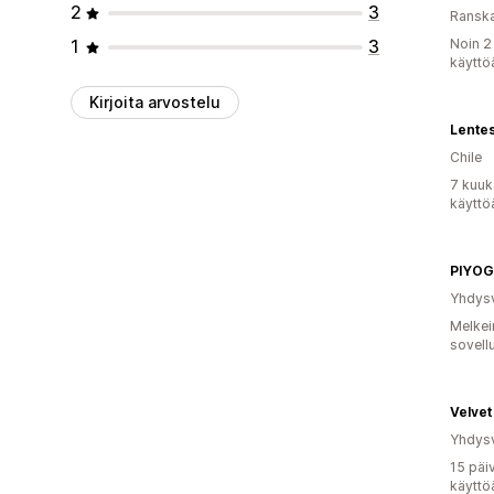
2
3
Ransk
1
3
Noin 2
käyttö
Kirjoita arvostelu
Lentes
Chile
7 kuuk
käyttö
PIYO
Yhdysv
Melkei
sovell
Velve
Yhdysv
15 päi
käyttö