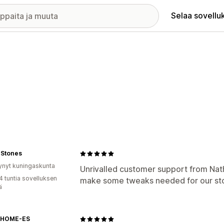
Selaa sovellu
 Stones
ynyt kuningaskunta
Unrivalled customer support from Nat
4 tuntia sovelluksen
make some tweaks needed for our st
ä
AHOME-ES