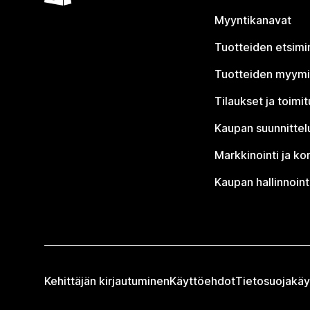
Myyntikanavat
Tuotteiden etsimi
Tuotteiden myym
Tilaukset ja toimi
Kaupan suunnittel
Markkinointi ja ko
Kaupan hallinnoint
Kehittäjän kirjautuminen
Käyttöehdot
Tietosuojakäy