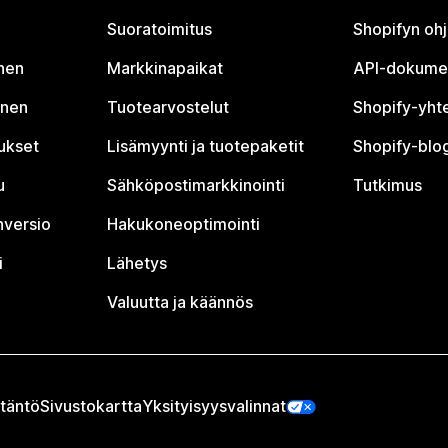
Suoratoimitus
Shopifyn oh
nen
Markkinapaikat
API-dokume
inen
Tuotearvostelut
Shopify-yht
tukset
Lisämyynti ja tuotepaketit
Shopify-blog
u
Sähköpostimarkkinointi
Tutkimus
nversio
Hakukoneoptimointi
i
Lähetys
Valuutta ja käännös
täntö
Sivustokartta
Yksityisyysvalinnat