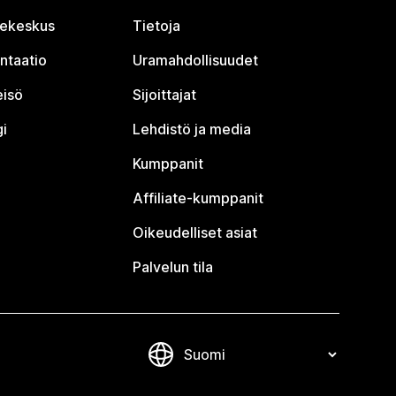
jekeskus
Tietoja
ntaatio
Uramahdollisuudet
eisö
Sijoittajat
i
Lehdistö ja media
Kumppanit
Affiliate-kumppanit
Oikeudelliset asiat
Palvelun tila