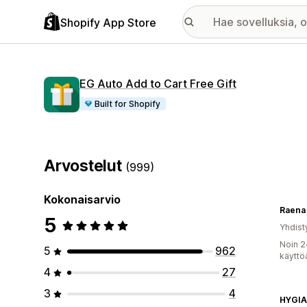
Shopify App Store
EG Auto Add to Cart Free Gift
Built for Shopify
Arvostelut
(999)
Kokonaisarvio
Raena
5
Yhdist
Noin 2
5
962
käyttö
4
27
3
4
HYGI