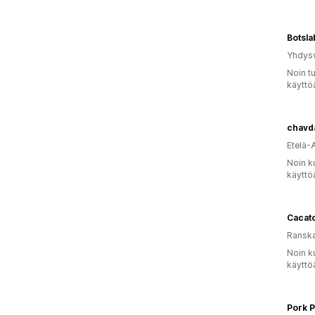
Botsla
Yhdysv
Noin t
käyttö
chavd
Etelä-
Noin k
käyttö
Cacat
Ransk
Noin k
käyttö
Pork P