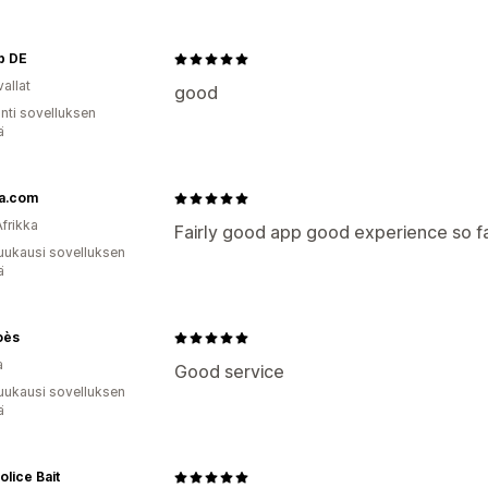
b DE
allat
good
unti sovelluksen
ä
a.com
Afrikka
Fairly good app good experience so fa
uukausi sovelluksen
ä
oès
a
Good service
uukausi sovelluksen
ä
olice Bait