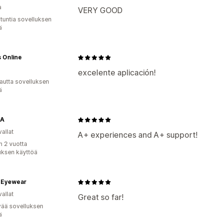
a
VERY GOOD
 tuntia sovelluksen
ä
 Online
excelente aplicación!
autta sovelluksen
ä
GA
allat
A+ experiences and A+ support!
n 2 vuotta
uksen käyttöä
t Eyewear
allat
Great so far!
vää sovelluksen
ä