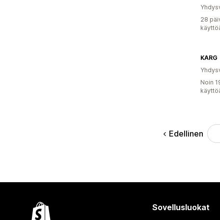
Yhdysv
28 päi
käyttö
KARG
Yhdysv
Noin 1
käyttö
Edellinen
Sovellusluokat