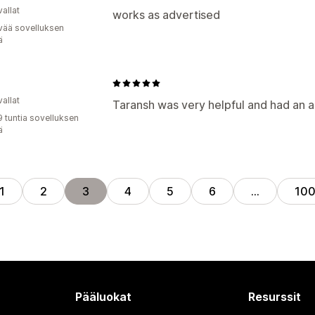
allat
works as advertised
vää sovelluksen
ä
allat
Taransh was very helpful and had an a
9 tuntia sovelluksen
ä
1
2
3
4
5
6
…
10
Pääluokat
Resurssit