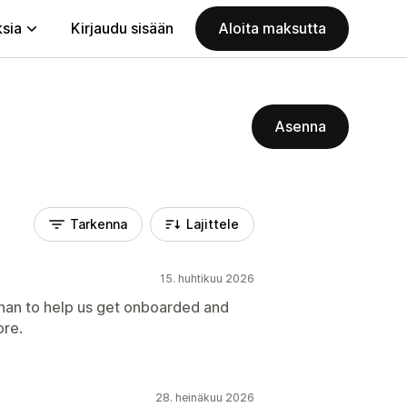
ksia
Kirjaudu sisään
Aloita maksutta
Asenna
Tarkenna
Lajittele
15. huhtikuu 2026
han to help us get onboarded and
ore.
28. heinäkuu 2026