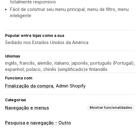
totalmente responsivo
Fácil de construir seu menu principal, menu de filtro, menu
inteligente
Popular entre lojas como a sua
Sediado nos Estados Unidos da América
Idiomas
inglês, francês, alemão, italiano, japonês, português (Portugal),
espanhol, polaco, chinês (simplificado)e finlandês
Funciona com
Finalização da compra
Admin Shopify
Categorias
Navegação e menus
Mostrar funcionalidades
Estilo de menu
Pesquisa e navegação - Outro
Mega menu
Menu móvel
Menu suspenso
Ícones
Separadores
Árvore
Miniatura
Barra inferior