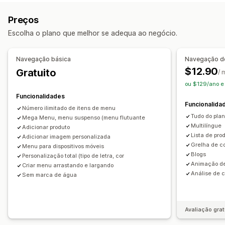
Navegação
Preços
Barra de navegação fixa
Escolha o plano que melhor se adequa ao negócio.
Personalização
Navegação básica
Navegação d
Editor de arrastar e largar
Cor e tipo de letra
Animações
$12.90
Gratuito
/ 
Selos e etiquetas
Ícones personalizados
ou $129/ano e
Tamanho da imagem
CSS personalizado
HTML
Funcionalidades
Multilingue
Reatividade móvel
SEO
Funcionalida
Número ilimitado de itens de menu
Tudo do pla
Mega Menu, menu suspenso (menu flutuante
Multilíngue
Adicionar produto
Lista de pro
Adicionar imagem personalizada
Grelha de c
Menu para dispositivos móveis
Blogs
Personalização total (tipo de letra, cor
Animação d
Criar menu arrastando e largando
Análise de 
Sem marca de água
Avaliação grat