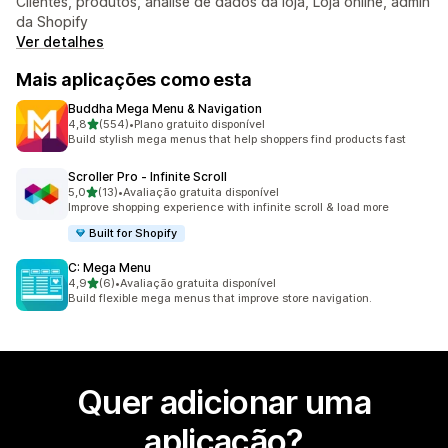
Clientes, produtos, análise de dados da loja, Loja online, admin
da Shopify
Ver detalhes
Mais aplicações como esta
Buddha Mega Menu & Navigation
de 5 estrelas
4,8
(554)
•
Plano gratuito disponível
554 total de avaliações
Build stylish mega menus that help shoppers find products fast
Scroller Pro ‑ Infinite Scroll
de 5 estrelas
5,0
(13)
•
Avaliação gratuita disponível
13 total de avaliações
Improve shopping experience with infinite scroll & load more
Built for Shopify
C: Mega Menu
de 5 estrelas
4,9
(6)
•
Avaliação gratuita disponível
6 total de avaliações
Build flexible mega menus that improve store navigation.
Quer adicionar uma
aplicação?