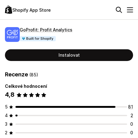
Shopify App Store
GoProfit: Profit Analytics
Built for Shopify
Instalovat
Recenze
(85)
Celkové hodnocení
4,8
5
81
4
2
3
0
2
0