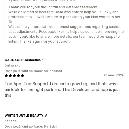
Vývojář GODISOFT odpověděl 4. únor 2026
Thank you for your thoughtful and detailed feedback!
We’re delighted to hear that Dolia was able to help you quickly and
professionally — we’ll be sure to pass along your kind words to her
😊
We also truly appreciate your honest suggestions regarding custom
cost adjustments. Feedback like this helps us continue improving the
app. If you’d like to share more details, our team would be happy to
listen. Thanks again for your support!
CALINACHI Cosmetics
Bulharsko
Doba používání aplikace: Asi hodinou
17. únor 2026
Top App, Top Support. I dream to grow big, and thats why i
am look for the right partners. This Developer and app is just
this
WHITE TURTLE BEAUTY
Kanada
Doba používání aplikace: 9 měsíci