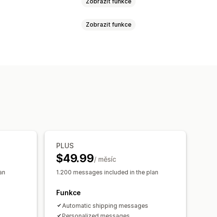
Zobrazit funkce
Zobrazit funkce
kaz na sledování
ní notifikace
Automatizace
ávek
Notifikace pro zákazníky
PLUS
$49.99
/ měsíc
an
1.200 messages included in the plan
Funkce
Automatic shipping messages
Personalized messages