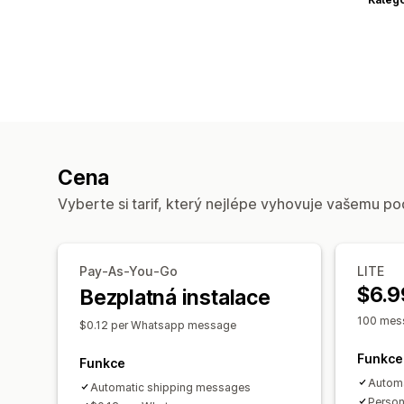
Cena
Vyberte si tarif, který nejlépe vyhovuje vašemu po
Pay-As-You-Go
LITE
$6.9
Bezplatná instalace
100 mess
$0.12 per Whatsapp message
Funkce
Funkce
Automa
Automatic shipping messages
Person