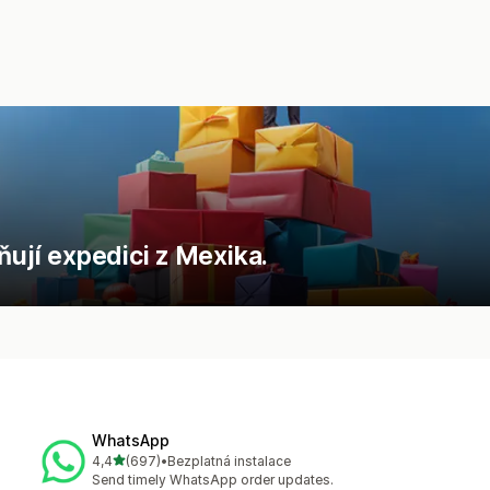
ňují expedici z Mexika.
WhatsApp
z 5 hvězd
4,4
(697)
•
Bezplatná instalace
Celkový počet recenzí: 697
Send timely WhatsApp order updates.