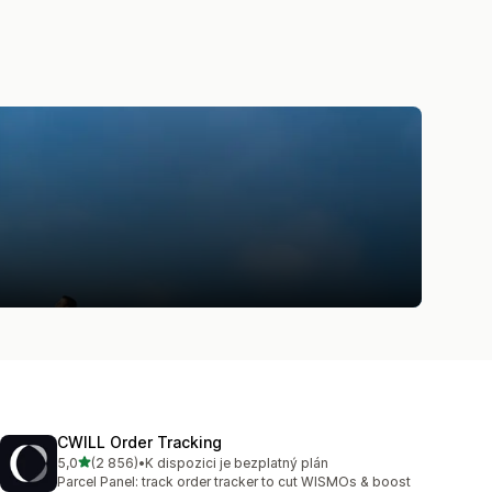
CWILL Order Tracking
z 5 hvězd
5,0
(2 856)
•
K dispozici je bezplatný plán
Celkový počet recenzí: 2856
Parcel Panel: track order tracker to cut WISMOs & boost