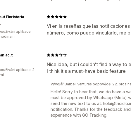
ut Floristeria
o
Vi en la reseñas que las notificacione
oužívání aplikace:
número, como puedo vincularlo, me p
 hodinami
niac.it
Nice idea, but i couldn't find a way to e
oužívání aplikace: 2
I think it's a must-have basic feature
mi
Vývojář Barbell Ventures odpověděl 22. prosi
Hello! Sorry to hear that, we do have a way
must be approved by Whatsapp (Meta) we 
send the new text to us at: hola@triciclo
notification. Thanks for the feedback an
experience with GO Tracking.