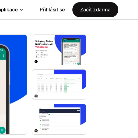
aplikace
Přihlásit se
Začít zdarma