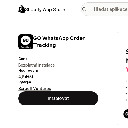
Shopify App Store
Galer
GO WhatsApp Order
Tracking
Cena
Bezplatná instalace
Hodnocení
4,8
(5)
Vývojář
Barbell Ventures
Instalovat