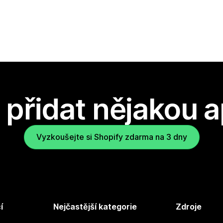
přidat nějakou a
Vyzkoušejte si Shopify zdarma na 3 dny
í
Nejčastější kategorie
Zdroje