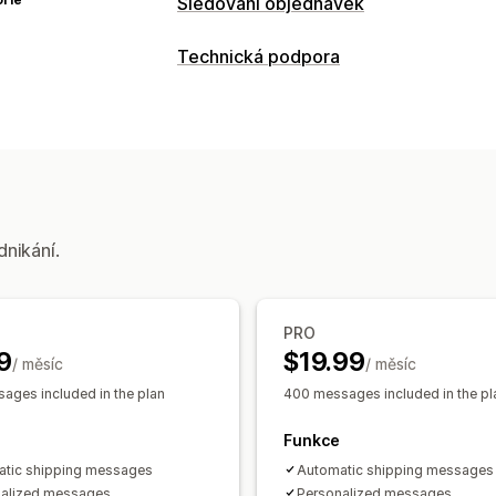
Sledování objednávek
Sledování
Technická podpora
Sledování v reálném čase
Vlastní od
Kanály
Celosvětové sledování
Panely
SMS
Samoobslužné
Notifikace
Automatizace pracovního postupu
Notifikace v reálném čase
SMS
Vlast
Šablony odpovědí
Sledování objedn
dnikání.
PRO
9
$19.99
/ měsíc
/ měsíc
ages included in the plan
400 messages included in the pl
Funkce
tic shipping messages
Automatic shipping messages
alized messages
Personalized messages