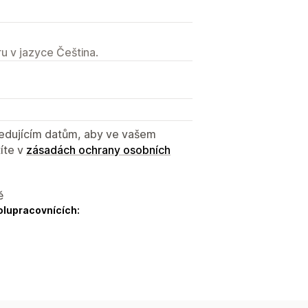
u v jazyce Čeština.
sledujícím datům, aby ve vašem
íte v
zásadách ochrany osobních
ě
olupracovnících: