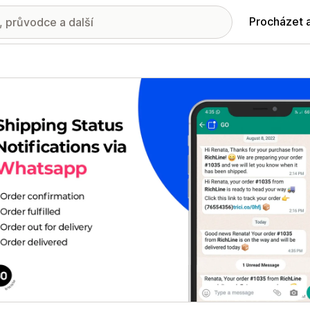
Procházet 
ie propagovaných obrázků