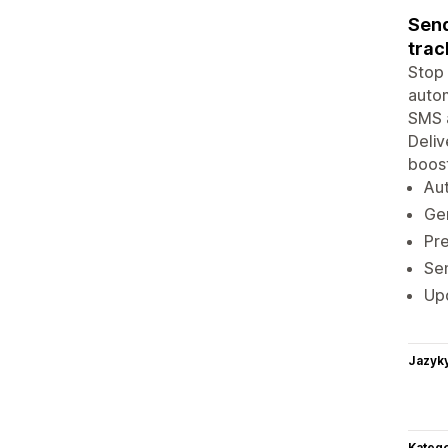
Send
trac
Stop 
autom
SMS a
Deliv
boost
Aut
Gen
Pre
Sen
Upd
Jazyk
Katego