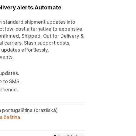
elivery alerts.Automate
m standard shipment updates into
ct low-cost alternative to expensive
Confirmed, Shipped, Out for Delivery &
al carriers. Slash support costs,
s updates effortlessly.
events.
 updates.
e to SMS.
erience.
a portugalština (brazilská)
a čeština