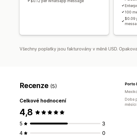
$0.12 per Whatsapp message
Enterp
100 me
$0.09 
messa
Všechny poplatky jsou fakturovány v měně USD. Opakovan
Recenze
Porto 
(5)
Mexik
Doba p
Celkové hodnocení
měsíci
4,8
5
3
4
0