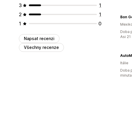
3
1
2
1
Bon Go
1
0
Mexik
Doba p
Asi 21
Napsat recenzi
Všechny recenze
AutoMa
Itálie
Doba p
minuta