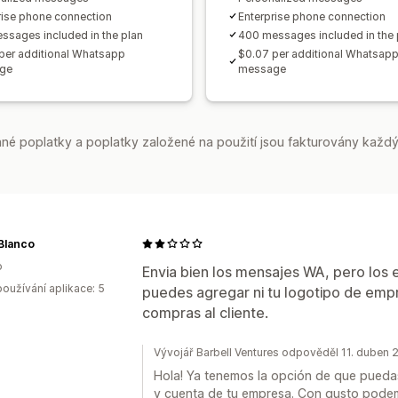
rise phone connection
Enterprise phone connection
ssages included in the plan
400 messages included in the 
per additional Whatsapp
$0.07 per additional Whatsap
ge
message
é poplatky a poplatky založené na použití jsou fakturovány každý
Blanco
o
Envia bien los mensajes WA, pero los 
oužívání aplikace: 5
puedes agregar ni tu logotipo de emp
compras al cliente.
Vývojář Barbell Ventures odpověděl 11. duben
Hola! Ya tenemos la opción de que pueda
y cuenta de tu empresa. Con gusto podem