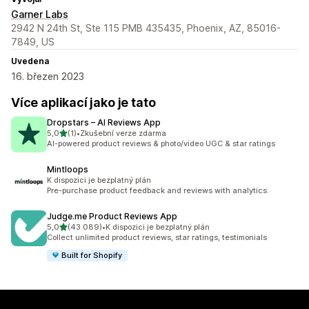
Garner Labs
2942 N 24th St, Ste 115 PMB 435435, Phoenix, AZ, 85016-
7849, US
Uvedena
16. březen 2023
Více aplikací jako je tato
Dropstars – AI Reviews App
z 5 hvězd
5,0
(1)
•
Zkušební verze zdarma
Celkový počet recenzí: 1
AI-powered product reviews & photo/video UGC & star ratings
Mintloops
K dispozici je bezplatný plán
Pre-purchase product feedback and reviews with analytics.
Judge.me Product Reviews App
z 5 hvězd
5,0
(43 089)
•
K dispozici je bezplatný plán
Celkový počet recenzí: 43089
Collect unlimited product reviews, star ratings, testimonials
Built for Shopify