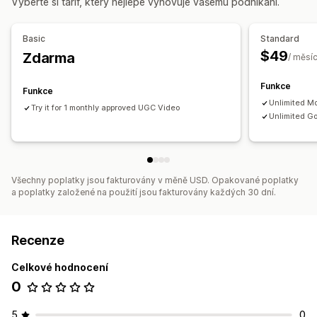
Vyberte si tarif, který nejlépe vyhovuje vašemu podnikání.
Automatizace
Vlastní žádosti
Basic
Standard
$49
Zdarma
/ měsí
Funkce
Funkce
Unlimited M
Try it for 1 monthly approved UGC Video
Unlimited Go
Všechny poplatky jsou fakturovány v měně USD. Opakované poplatky
a poplatky založené na použití jsou fakturovány každých 30 dní.
Recenze
Celkové hodnocení
0
5
0