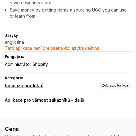
reward winners more
Save money by getting rights a sourcing UGC you can use
or learn from
Jazyky
angličtina
Tato aplikace není přeložena do jazyka čeština
Funguje s:
Administrátor Shopify
Kategorie
Recenze produktů
Zobrazit funkce
Možnosti zobrazení
Aplikace pro věrnost zákazníků – další
Videorecenze
Způsoby shromažďování recenzí
E-mailové žádosti
SMS žádosti
Cena
Obsah generovaný uživateli na sociálních sítích