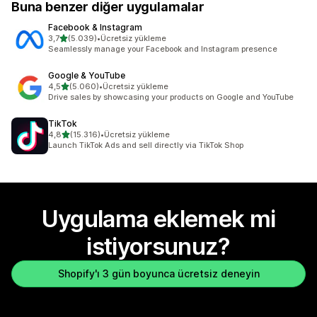
Buna benzer diğer uygulamalar
Facebook & Instagram
5 yıldız üzerinden
3,7
(5.039)
•
Ücretsiz yükleme
toplam 5039 değerlendirme
Seamlessly manage your Facebook and Instagram presence
Google & YouTube
5 yıldız üzerinden
4,5
(5.060)
•
Ücretsiz yükleme
toplam 5060 değerlendirme
Drive sales by showcasing your products on Google and YouTube
TikTok
5 yıldız üzerinden
4,8
(15.316)
•
Ücretsiz yükleme
toplam 15316 değerlendirme
Launch TikTok Ads and sell directly via TikTok Shop
Uygulama eklemek mi
istiyorsunuz?
Shopify'ı 3 gün boyunca ücretsiz deneyin