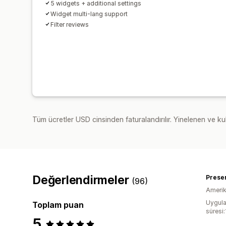
5 widgets + additional settings
Widget multi-lang support
Filter reviews
Tüm ücretler USD cinsinden faturalandırılır. Yinelenen ve kul
Değerlendirmeler
Preser
(96)
Amerika
Uygula
Toplam puan
süresi
5