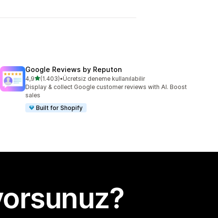
Google Reviews by Reputon
5 yıldız üzerinden
4,9
(1.403)
•
Ücretsiz deneme kullanılabilir
toplam 1403 değerlendirme
Display & collect Google customer reviews with AI. Boost
sales
Built for Shopify
yorsunuz?