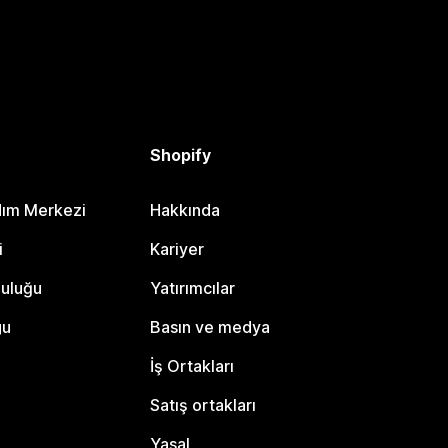
Shopify
dım Merkezi
Hakkında
i
Kariyer
luluğu
Yatırımcılar
gu
Basın ve medya
İş Ortakları
Satış ortakları
Yasal