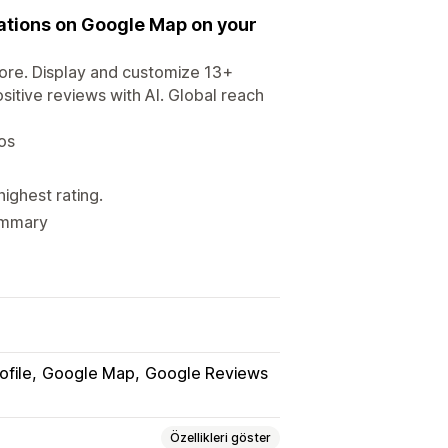
ations on Google Map on your
store. Display and customize 13+
itive reviews with AI. Global reach
os
highest rating.
Summary
ofile
Google Map
Google Reviews
Özellikleri göster