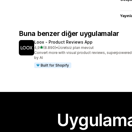
Yayın
Buna benzer diğer uygulamalar
Loox ‑ Product Reviews App
5 yıldız üzerinden
4,9
(8.890)
•
Ücretsiz plan mevcut
toplam 8890 değerlendirme
Convert more with visual product reviews, superpowered
by AI
Built for Shopify
Uygulama