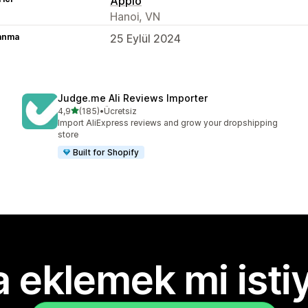
Appio
Hanoi, VN
lanma
25 Eylül 2024
Judge.me Ali Reviews Importer
5 yıldız üzerinden
4,9
(185)
•
Ücretsiz
toplam 185 değerlendirme
Import AliExpress reviews and grow your dropshipping
store
Built for Shopify
 eklemek mi isti