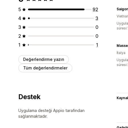
5
92
Saigo
Vietn
4
3
Uygula
3
0
süresi:
2
0
1
1
Masse
İtalya
Değerlendirme yazın
Uygula
süresi
Tüm değerlendirmeler
Destek
Kaynak
Uygulama desteği Appio tarafından
sağlanmaktadır.
Gelişti