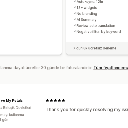
Auto-sync: 12hr
13+ widgets
No branding
AI Summary
Review auto translation
Negative filter: by keyword
7 günlük ücretsiz deneme
lanıma dayalı ücretler 30 günde bir faturalandırılır.
Tüm fiyatlandırm
ve My Petals
 Birleşik Devletleri
Thank you for quickly resolving my iss
mayı kullanma
:1 gün