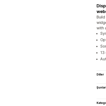
Disp
webs
Build
widge
with 
Syn
Opt
Sor
13 
Au
Diller
Şunlarl
Katego