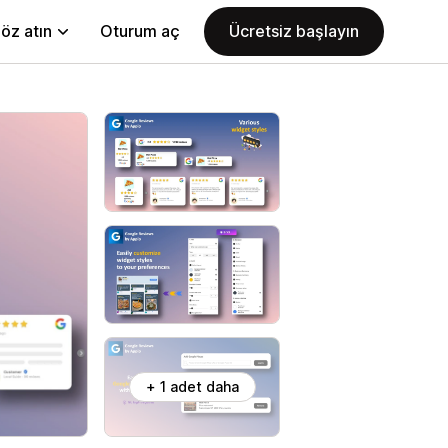
öz atın
Oturum aç
Ücretsiz başlayın
+ 1 adet daha