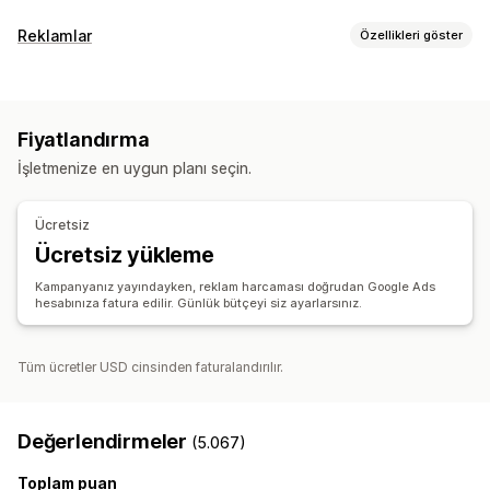
Liste kaydı yönetimi
Reklamlar
Özellikleri göster
Ürün verisi
Ürün senkronizasyonu
Teklif senkronizasyonu
Hedefleme
Sipariş yönetimi
Kitle segmentleri
Benzer kitleler
Özel kitleler
Envanter senkronizasyonu
Fiyatlandırma
Etkinlik bazında
Yapay zeka hedeflemesi
İşletmenize en uygun planı seçin.
Yeniden hedefleme
Kampanya yönetimi
Ücretsiz
Yapay zeka optimizasyonu
Otomatik kampanyalar
Ücretsiz yükleme
Şablonlar
Yapay zekayla üretilen görseller ve videolar
Kampanyanız yayındayken, reklam harcaması doğrudan Google Ads
Web Sitesi
Video reklamlar
hesabınıza fatura edilir. Günlük bütçeyi siz ayarlarsınız.
Performans analizleri
Performans takibi
Reklam harcaması
Etkileşim ölçümleri
Tüm ücretler USD cinsinden faturalandırılır.
ROI analizi
Tıklama oranı
Dönüşüm izleme
Edinme başına maliyet
Kontrol panelleri
Gösterim sayımı
Değerlendirmeler
(5.067)
Toplam puan