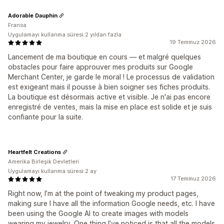
Adorable Dauphin
Fransa
Uygulamayı kullanma süresi:2 yıldan fazla
19 Temmuz 2026
Lancement de ma boutique en cours — et malgré quelques
obstacles pour faire approuver mes produits sur Google
Merchant Center, je garde le moral ! Le processus de validation
est exigeant mais il pousse à bien soigner ses fiches produits.
La boutique est désormais active et visible. Je n'ai pas encore
enregistré de ventes, mais la mise en place est solide et je suis
confiante pour la suite.
Heartfelt Creations
Amerika Birleşik Devletleri
Uygulamayı kullanma süresi:2 ay
17 Temmuz 2026
Right now, I’m at the point of tweaking my product pages,
making sure I have all the information Google needs, etc. I have
been using the Google AI to create images with models
wearing my jewelry. One thing I’ve noticed is that all the models