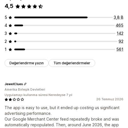
4,5
5
3,8 B
4
465
3
142
2
92
1
561
Değerlendirme yazın
Tüm değerlendirmeler
JewelClues
Amerika Birleşik Devletleri
Uygulamayı kullanma süresi:Neredeyse 7 yıl
26 Temmuz 2026
The app is easy to use, but it ended up costing us significant
advertising performance.
Our Google Merchant Center feed repeatedly broke and was
automatically repopulated. Then, around June 2026, the app