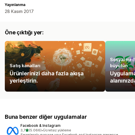
Yayınlanma
28 Kasım 2017
Öne çıktığı yer:
Sosyal medy
Satış kanalları
büyütün
Ürünlerinizi daha fazla akışa
Uygulamal
yerleştirin.
alanınızd
Buna benzer diğer uygulamalar
Facebook & Instagram
5 yıldız üzerinden
3,7
(5.066)
•
Ücretsiz yükleme
toplam 5066 değerlendirme
Seamlessly manage your Facebook and Instagram presence