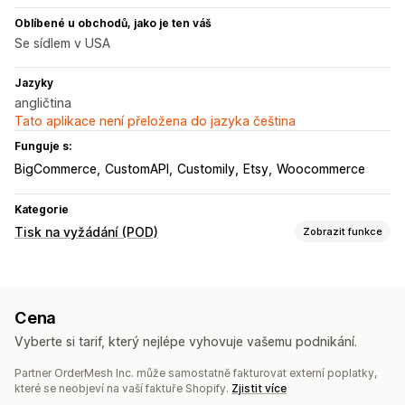
Oblíbené u obchodů, jako je ten váš
Se sídlem v USA
Jazyky
angličtina
Tato aplikace není přeložena do jazyka čeština
Funguje s:
BigCommerce
CustomAPI
Customily
Etsy
Woocommerce
Kategorie
Tisk na vyžádání (POD)
Zobrazit funkce
Přizpůsobení produktů
Soukromé štítky
Vlastní balení
Navrhovací nástroje
Cena
Generátor maket
Přibalené drobnosti
Personalizace
Vyberte si tarif, který nejlépe vyhovuje vašemu podnikání.
Vlastní šablony
Partner OrderMesh Inc. může samostatně fakturovat externí poplatky,
Produkty
které se neobjeví na vaší faktuře Shopify.
Zjistit více
Celoplošný potisk
Tašky
Deky
Oděvy
Výšivky