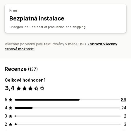
Klobouky a čepice
Nápojové sklo
Dárky ke svátkům
Free
Domácí dekorace
Laserové výrobky
Šperky
Bezplatná instalace
Chovatelské potřeby
Nástěnné dekorace
Ekologické
Bio
Charges include cost of production and shipping
Možnosti dopravy
Přes třetí stranu
Hromadná doprava
Vlastní doprava
Všechny poplatky jsou fakturovány v měně USD.
Zobrazit všechny
Ekologická doprava
Celosvětové plnění
cenové možnosti
Vícenásobná doprava
Aktualizace v reálném čase
Celková cena
Sledování objednávek
Recenze
(137)
Celkové hodnocení
3,4
5
89
4
24
3
2
2
3