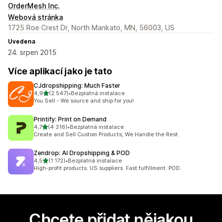
OrderMesh Inc.
Webová stránka
1725 Roe Crest Dr, North Mankato, MN, 56003, US
Uvedena
24. srpen 2015
Více aplikací jako je tato
CJdropshipping: Much Faster
z 5 hvězd
4,9
(2 547)
•
Bezplatná instalace
Celkový počet recenzí: 2547
You Sell - We source and ship for you!
Printify: Print on Demand
z 5 hvězd
4,7
(4 316)
•
Bezplatná instalace
Celkový počet recenzí: 4316
Create and Sell Custom Products, We Handle the Rest.
Zendrop: AI Dropshipping & POD
z 5 hvězd
4,5
(1 172)
•
Bezplatná instalace
Celkový počet recenzí: 1172
High-profit products. US suppliers. Fast fulfillment. POD.
Chcete přidat nějakou