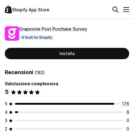
Shopify App Store
Grapevine Post Purchase Survey
Built for Shopify
Installa
Recensioni
(182)
Valutazione complessiva
5
5
176
4
6
3
0
2
0