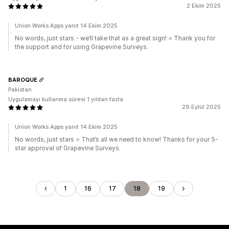
2 Ekim 2025
Union Works Apps yanıt 14 Ekim 2025
No words, just stars - we’ll take that as a great sign! ⭐ Thank you for
the support and for using Grapevine Surveys.
BAROQUE
Pakistan
Uygulamayı kullanma süresi:1 yıldan fazla
29 Eylül 2025
Union Works Apps yanıt 14 Ekim 2025
No words, just stars ⭐ That’s all we need to know! Thanks for your 5-
star approval of Grapevine Surveys.
1
16
17
18
19