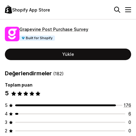
Shopify App Store
Grapevine Post Purchase Survey
Built for Shopify
Yükle
Değerlendirmeler
(182)
Toplam puan
5
5
176
4
6
3
0
2
0