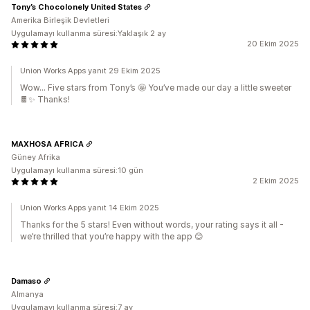
Tony’s Chocolonely United States
Amerika Birleşik Devletleri
Uygulamayı kullanma süresi:Yaklaşık 2 ay
20 Ekim 2025
Union Works Apps yanıt 29 Ekim 2025
Wow... Five stars from Tony’s 🤩 You’ve made our day a little sweeter
🍫✨ Thanks!
MAXHOSA AFRICA
Güney Afrika
Uygulamayı kullanma süresi:10 gün
2 Ekim 2025
Union Works Apps yanıt 14 Ekim 2025
Thanks for the 5 stars! Even without words, your rating says it all -
we’re thrilled that you’re happy with the app 😊
Damaso
Almanya
Uygulamayı kullanma süresi:7 ay