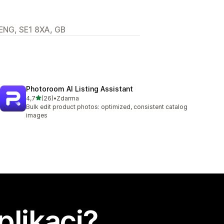
ENG, SE1 8XA, GB
Photoroom AI Listing Assistant
z 5 hvězd
4,7
(26)
•
Zdarma
Celkový počet recenzí: 26
Bulk edit product photos: optimized, consistent catalog
images
plikaci?