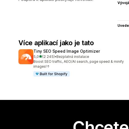
Vývojá
Uvede
Více aplikací jako je tato
Tiny SEO Speed Image Optimizer
z 5 hvězd
5,0
(2 245)
•
Bezplatná instalace
Celkový počet recenzí: 2245
Boost SEO traffic, AEO/AI search, page speed & minify
images!↑
Built for Shopify
Chcete 