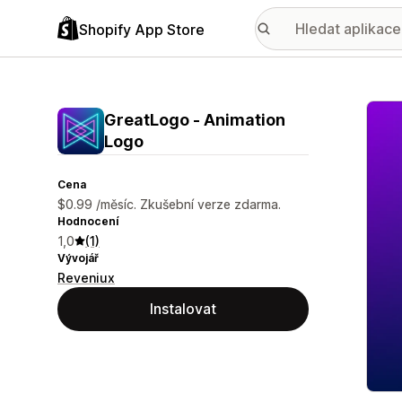
Shopify App Store
Galer
GreatLogo ‑ Animation
Logo
Cena
$0.99 /měsíc. Zkušební verze zdarma.
Hodnocení
1,0
(1)
Vývojář
Reveniux
Instalovat