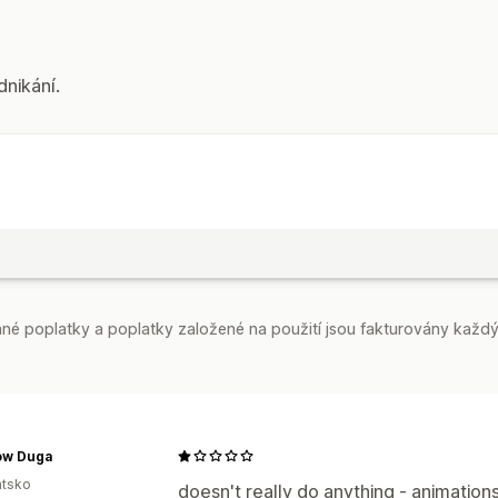
dnikání.
é poplatky a poplatky založené na použití jsou fakturovány každý
ow Duga
atsko
doesn't really do anything - animations