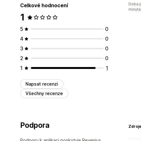
Doba p
Celkové hodnocení
minuta
1
5
0
4
0
3
0
2
0
1
1
Napsat recenzi
Všechny recenze
Podpora
Zdroj
Podporu k aplikaci poskytuje Reveniux.