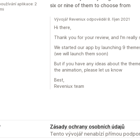
oužívání aplikace: 2
six or nine of them to choose from
mi
Vývojář Reveniux odpověděl 8. říjen 2021
Hi there,
Thank you for your review, and I'm really s
We started our app by launching 9 theme
(we will launch them soon)
But if you have any ideas about the them
the animation, please let us know
Best,
Reveniux team
e
Zásady ochrany osobních údajů
Tento vývojář nenabízí přímou podpor