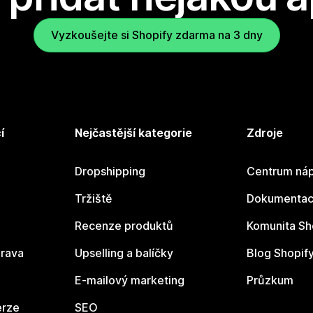
Vyzkoušejte si Shopify zdarma na 3 dny
í
Nejčastější kategorie
Zdroje
Dropshipping
Centrum náp
Tržiště
Dokumentace
Recenze produktů
Komunita Sh
rava
Upselling a balíčky
Blog Shopif
E-mailový marketing
Průzkum
erze
SEO