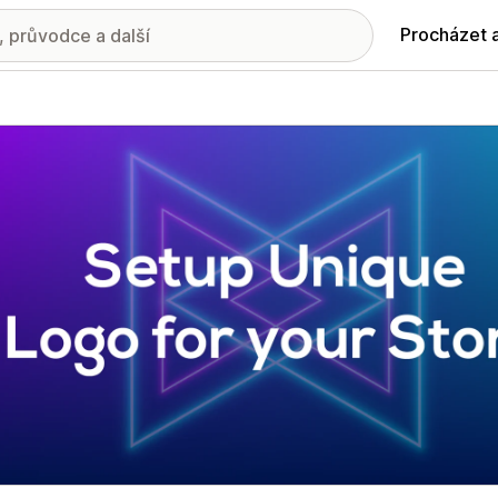
Procházet 
ie propagovaných obrázků