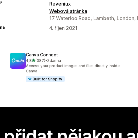
ř
Reveniux
Webová stránka
17 Waterloo Road, Lambeth, London, 
na
4. říjen 2021
Canva Connect
z 5 hvězd
4,8
(387)
•
Zdarma
Celkový počet recenzí: 387
Access your product images and files directly inside
Canva
Built for Shopify
přidat nějakou a