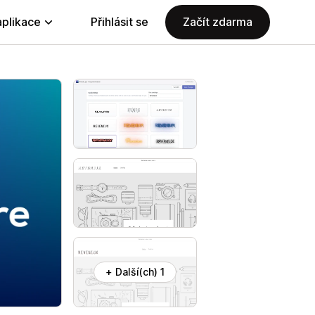
aplikace
Přihlásit se
Začít zdarma
+ Další(ch) 1