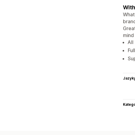
With
What 
brand
Great
mind 
All
Ful
Su
Jazyk
Katego