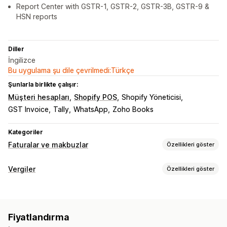
Report Center with GSTR-1, GSTR-2, GSTR-3B, GSTR-9 &
HSN reports
Diller
İngilizce
Bu uygulama şu dile çevrilmedi:Türkçe
Şunlarla birlikte çalışır:
Müşteri hesapları
Shopify POS
Shopify Yöneticisi
GST Invoice
Tally
WhatsApp
Zoho Books
Kategoriler
Faturalar ve makbuzlar
Özellikleri göster
Belge türleri
Vergiler
Özellikleri göster
Faturalar
Makbuzlar
Kredi notları
Teklifler
Borç takibi
Taslak siparişler
Teslimat notları
Kargo etiketleri
Borç hesaplama
Özel faturalar
Para iadeleri
İadeler
Fiyatlandırma
Vergi hesaplama
Özelleştirme