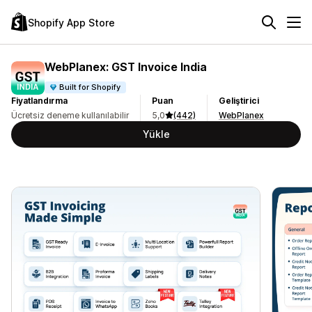
Shopify App Store
WebPlanex: GST Invoice India
Built for Shopify
Fiyatlandırma
Puan
Geliştirici
Ücretsiz deneme kullanılabilir
5,0
(442)
WebPlanex
Yükle