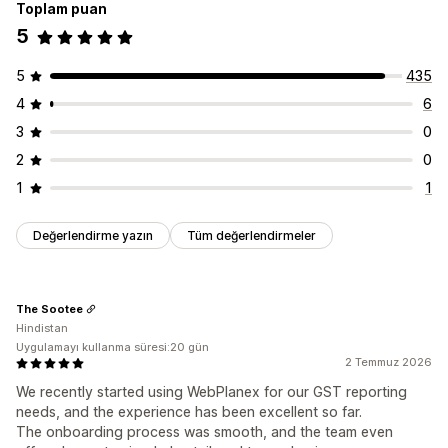
Toplam puan
5
5
435
4
6
3
0
2
0
1
1
Değerlendirme yazın
Tüm değerlendirmeler
The Sootee
Hindistan
Uygulamayı kullanma süresi:20 gün
2 Temmuz 2026
We recently started using WebPlanex for our GST reporting
needs, and the experience has been excellent so far.
The onboarding process was smooth, and the team even