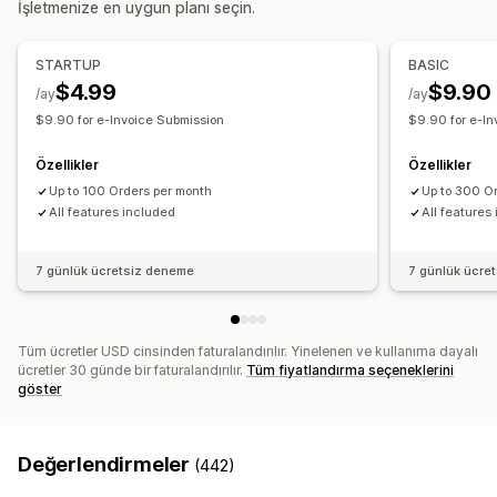
İşletmenize en uygun planı seçin.
Vergi oranları
Muafiyet yönetimi
Renk ve yazı tipi
Marka öğeleri
Fatura numarası
Gönderen e-postası
Vergi hesaplama
Şablonlar
Barkodlar
Kayıt
STARTUP
BASIC
Logolar
$4.99
$9.90
Vergi numarası doğrulama
Hindistan (GST)
/ay
/ay
$9.90 for e-Invoice Submission
$9.90 for e-In
Dosya yönetimi
Raporlama ve dosyalama
Toplu indirme
E-posta otomasyonu
PDF oluşturma
Uyumluluk raporlama
Eyaletler arası vergi beyanı
Özellikler
Özellikler
Yazdırıp dışa aktarma
Raporlar
Veri güvenliği
Up to 100 Orders per month
Up to 300 O
Yerel vergi beyannameleri
Dışa veri aktarma
Ardışık numaralandırma
All features included
All features
7 günlük ücretsiz deneme
7 günlük ücre
Tüm ücretler USD cinsinden faturalandırılır. Yinelenen ve kullanıma dayalı
ücretler 30 günde bir faturalandırılır.
Tüm fiyatlandırma seçeneklerini
göster
Değerlendirmeler
(442)