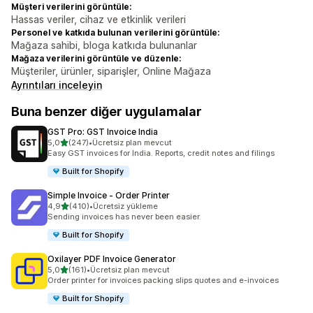
Müşteri verilerini görüntüle:
Hassas veriler, cihaz ve etkinlik verileri
Personel ve katkıda bulunan verilerini görüntüle:
Mağaza sahibi, bloga katkıda bulunanlar
Mağaza verilerini görüntüle ve düzenle:
Müşteriler, ürünler, siparişler, Online Mağaza
Ayrıntıları inceleyin
Buna benzer diğer uygulamalar
GST Pro: GST Invoice India
5 yıldız üzerinden
5,0
(247)
•
Ücretsiz plan mevcut
toplam 247 değerlendirme
Easy GST invoices for India. Reports, credit notes and filings
Built for Shopify
Simple Invoice ‑ Order Printer
5 yıldız üzerinden
4,9
(410)
•
Ücretsiz yükleme
toplam 410 değerlendirme
Sending invoices has never been easier.
Built for Shopify
Oxilayer PDF Invoice Generator
5 yıldız üzerinden
5,0
(161)
•
Ücretsiz plan mevcut
toplam 161 değerlendirme
Order printer for invoices packing slips quotes and e-invoices
Built for Shopify