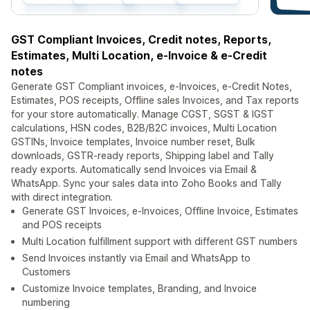
GST Compliant Invoices, Credit notes, Reports,
Estimates, Multi Location, e-Invoice & e-Credit
notes
Generate GST Compliant invoices, e-Invoices, e-Credit Notes,
Estimates, POS receipts, Offline sales Invoices, and Tax reports
for your store automatically. Manage CGST, SGST & IGST
calculations, HSN codes, B2B/B2C invoices, Multi Location
GSTINs, Invoice templates, Invoice number reset, Bulk
downloads, GSTR-ready reports, Shipping label and Tally
ready exports. Automatically send Invoices via Email &
WhatsApp. Sync your sales data into Zoho Books and Tally
with direct integration.
Generate GST Invoices, e-Invoices, Offline Invoice, Estimates
and POS receipts
Multi Location fulfillment support with different GST numbers
Send Invoices instantly via Email and WhatsApp to
Customers
Customize Invoice templates, Branding, and Invoice
numbering