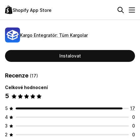
Shopify App Store
Kargo Entegratör: Tüm Kargolar
Instalovat
Recenze
(17)
Celkové hodnocení
5
5
17
4
0
3
0
2
0