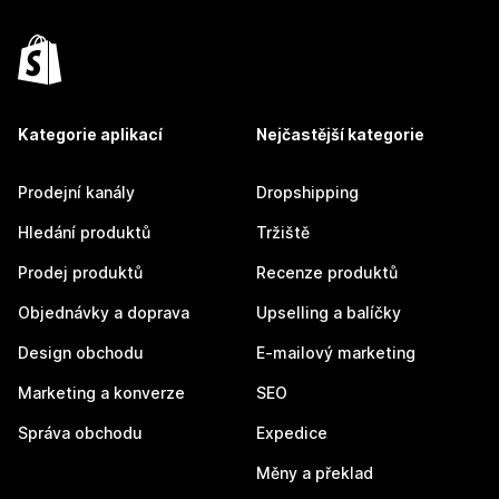
Kategorie aplikací
Nejčastější kategorie
Prodejní kanály
Dropshipping
Hledání produktů
Tržiště
Prodej produktů
Recenze produktů
Objednávky a doprava
Upselling a balíčky
Design obchodu
E-mailový marketing
Marketing a konverze
SEO
Správa obchodu
Expedice
Měny a překlad