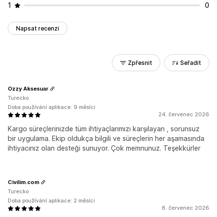
1
0
Napsat recenzi
Zpřesnit
Seřadit
Ozzy Aksesuar
Turecko
Doba používání aplikace: 9 měsíci
24. červenec 2026
Kargo süreçlerinizde tüm ihtiyaçlarımızı karşılayan , sorunsuz
bir uygulama. Ekip oldukça bilgili ve süreçlerin her aşamasında
ihtiyacınız olan desteği sunuyor. Çok memnunuz. Teşekkürler
Civilim.com
Turecko
Doba používání aplikace: 2 měsíci
8. červenec 2026