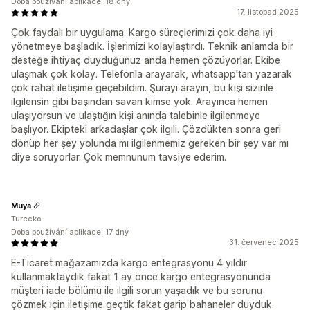
Doba používání aplikace: 18 dny
17. listopad 2025
Çok faydalı bir uygulama. Kargo süreçlerimizi çok daha iyi
yönetmeye başladık. İşlerimizi kolaylaştırdı. Teknik anlamda bir
desteğe ihtiyaç duyduğunuz anda hemen çözüyorlar. Ekibe
ulaşmak çok kolay. Telefonla arayarak, whatsapp'tan yazarak
çok rahat iletişime geçebildim. Şurayı arayın, bu kişi sizinle
ilgilensin gibi başından savan kimse yok. Arayınca hemen
ulaşıyorsun ve ulaştığın kişi anında talebinle ilgilenmeye
başlıyor. Ekipteki arkadaşlar çok ilgili. Çözdükten sonra geri
dönüp her şey yolunda mı ilgilenmemiz gereken bir şey var mı
diye soruyorlar. Çok memnunum tavsiye ederim.
Muya
Turecko
Doba používání aplikace: 17 dny
31. červenec 2025
E-Ticaret mağazamızda kargo entegrasyonu 4 yıldır
kullanmaktaydık fakat 1 ay önce kargo entegrasyonunda
müşteri iade bölümü ile ilgili sorun yaşadık ve bu sorunu
çözmek için iletişime geçtik fakat garip bahaneler duyduk.