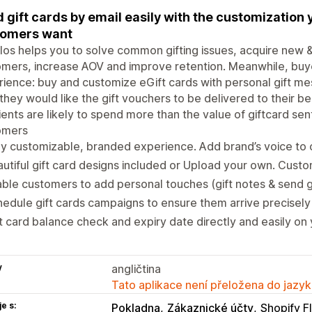
 gift cards by email easily with the customization 
tomers want
os helps you to solve common gifting issues, acquire new & b
mers, increase AOV and improve retention. Meanwhile, buy
ience: buy and customize eGift cards with personal gift me
they would like the gift vouchers to be delivered to their b
ients are likely to spend more than the value of giftcard se
omers
ly customizable, branded experience. Add brand’s voice to 
utiful gift card designs included or Upload your own. Custo
ble customers to add personal touches (gift notes & send gi
edule gift cards campaigns to ensure them arrive precise
t card balance check and expiry date directly and easily on 
y
angličtina
Tato aplikace není přeložena do jazyk
e s:
Pokladna
Zákaznické účty
Shopify F