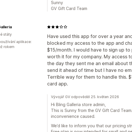
Sunny
GV Gift Card Team
alleria
é státy
Have used this app for over a year an
oužívání aplikace:
blocked my access to the app and cha
ež rokem
$15/month. I would have to sign up to 
worth it for my company. My access to
the day they sent me an email about t
send it ahead of time but I have no em
Terrible way for them to handle this. $
card app.
Vývojář GV odpověděl 25. květen 2026
Hi Bling Galleria store admin,
This is Sunny from the GV Gift Card Team. F
inconvenience caused.
We’d like to inform you that our pricing 
Free plan is now intended for small and n