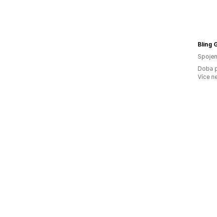
Bling G
Spojen
Doba p
Více n