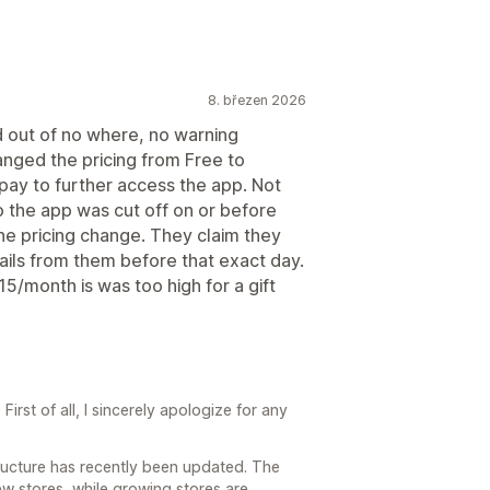
8. březen 2026
d out of no where, no warning
nged the pricing from Free to
pay to further access the app. Not
 the app was cut off on or before
he pricing change. They claim they
ails from them before that exact day.
15/month is was too high for a gift
irst of all, I sincerely apologize for any
structure has recently been updated. The
ew stores, while growing stores are