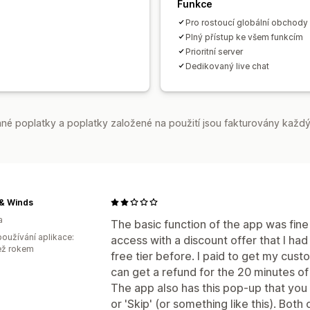
Funkce
Pro rostoucí globální obchody
Plný přístup ke všem funkcím
Prioritní server
Dedikovaný live chat
é poplatky a poplatky založené na použití jsou fakturovány každý
& Winds
a
The basic function of the app was fin
oužívání aplikace:
access with a discount offer that I had
ež rokem
free tier before. I paid to get my cust
can get a refund for the 20 minutes of
The app also has this pop-up that you c
or 'Skip' (or something like this). Bot