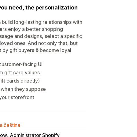
you need, the personalization
uild long-lasting relationships with
ers enjoy a better shopping
ssage and designs, select a specific
eloved ones. And not only that, but
nt by gift buyers & become loyal
customer-facing UI
m gift card values
ft cards directly)
ly when they suppose
your storefront
a čeština
low
Administrátor Shopify