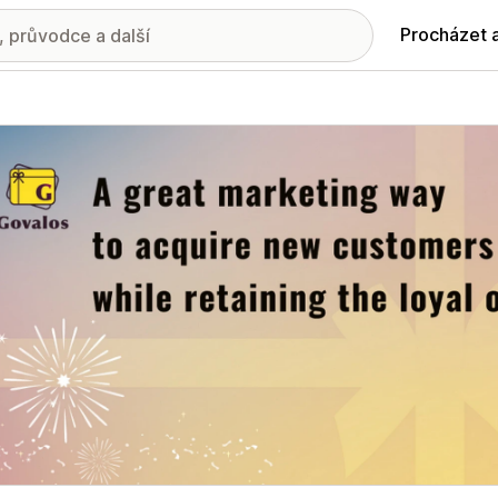
Procházet 
ie propagovaných obrázků