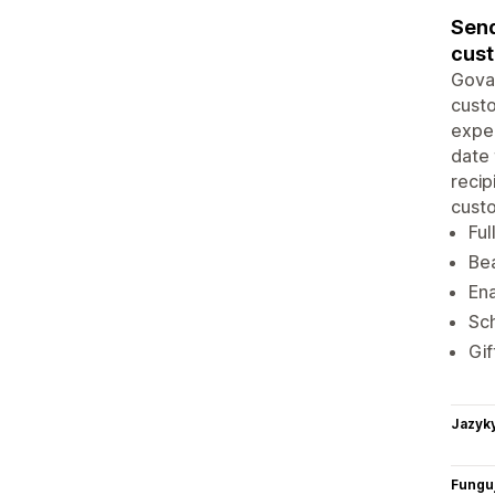
Send
cus
Goval
custo
exper
date 
recip
cust
Ful
Bea
Ena
Sch
Gif
Jazyk
Funguj