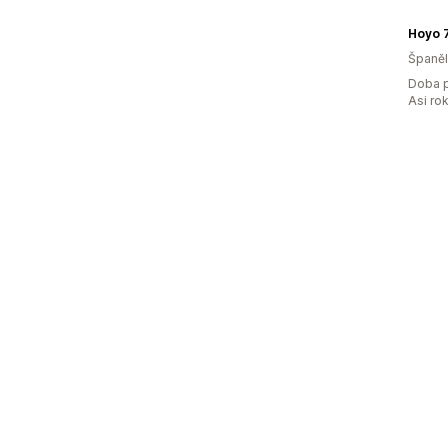
Hoyo 
Španě
Doba p
Asi ro