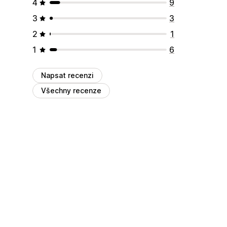
4
9
3
3
2
1
1
6
Napsat recenzi
Všechny recenze