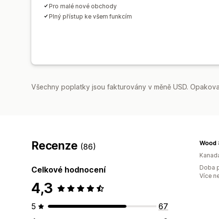
Pro malé nové obchody
Plný přístup ke všem funkcím
Všechny poplatky jsou fakturovány v měně USD. Opakovan
Recenze
Wood 
(86)
Kanad
Doba p
Celkové hodnocení
Více n
4,3
5
67