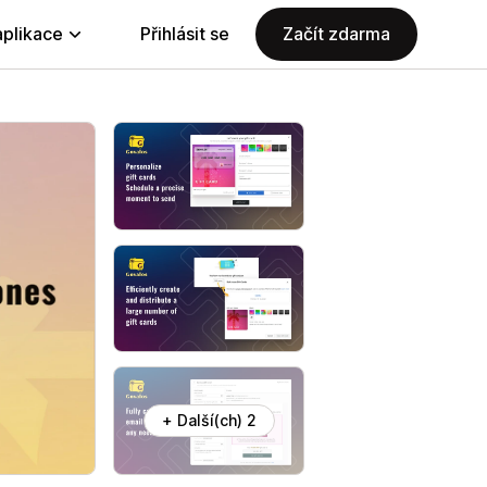
aplikace
Přihlásit se
Začít zdarma
+ Další(ch) 2