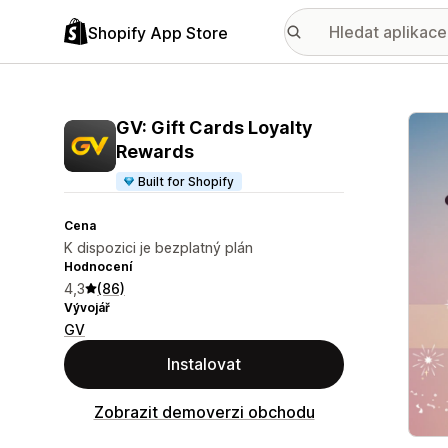
Shopify App Store
Galer
GV: Gift Cards Loyalty
Rewards
Built for Shopify
Cena
K dispozici je bezplatný plán
Hodnocení
4,3
(86)
Vývojář
GV
Instalovat
Zobrazit demoverzi obchodu