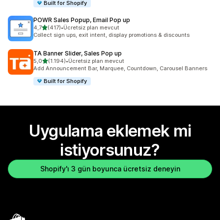
Built for Shopify
POWR Sales Popup, Email Pop up
5 yıldız üzerinden
4,7
(417)
•
Ücretsiz plan mevcut
toplam 417 değerlendirme
Collect sign ups, exit intent, display promotions & discounts
TA Banner Slider, Sales Pop up
5 yıldız üzerinden
5,0
(1.194)
•
Ücretsiz plan mevcut
toplam 1194 değerlendirme
Add Announcement Bar, Marquee, Countdown, Carousel Banners
Built for Shopify
Uygulama eklemek mi
istiyorsunuz?
Shopify'ı 3 gün boyunca ücretsiz deneyin