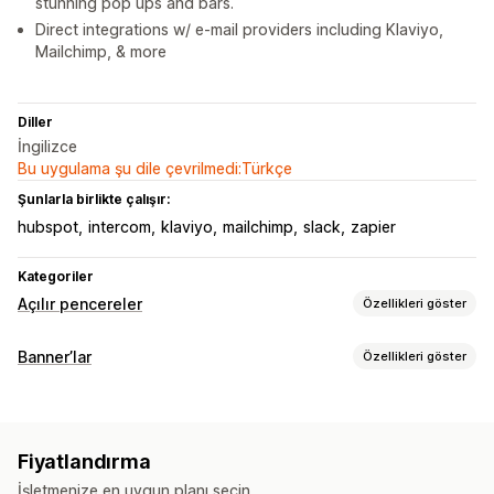
stunning pop ups and bars.
Direct integrations w/ e-mail providers including Klaviyo,
Mailchimp, & more
Diller
İngilizce
Bu uygulama şu dile çevrilmedi:Türkçe
Şunlarla birlikte çalışır:
hubspot
intercom
klaviyo
mailchimp
slack
zapier
Kategoriler
Açılır pencereler
Özellikleri göster
Açılır pencere türleri
Banner’lar
Özellikleri göster
Satış açılır pencereleri
E-posta açılır pencereleri
Banner türü
Sepet açılır pencereleri
Çıkış öncesi açılır pencereler
Duyuru çubuğu
E-posta kaydı
Bildirim
Promosyon amaçlı
İndirimler
Çark döndürme
Geri sayım saatleri
Bültenler
Fiyatlandırma
Geri sayım
Formlar
Banner’lar
Duyurular
Anketler
İşletmenize en uygun planı seçin.