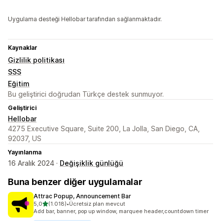
Uygulama desteği Hellobar tarafından sağlanmaktadır.
Kaynaklar
Gizlilik politikası
SSS
Eğitim
Bu geliştirici doğrudan Türkçe destek sunmuyor.
Geliştirici
Hellobar
4275 Executive Square, Suite 200, La Jolla, San Diego, CA,
92037, US
Yayınlanma
16 Aralık 2024 ·
Değişiklik günlüğü
Buna benzer diğer uygulamalar
Attrac Popup, Announcement Bar
5 yıldız üzerinden
5,0
(1.018)
•
Ücretsiz plan mevcut
toplam 1018 değerlendirme
Add bar, banner, pop up window, marquee header,countdown timer