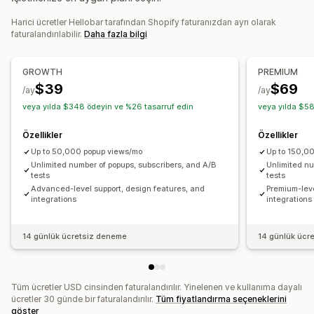
Uyarı açılır pencereleri
Yaş doğrulaması
Özelleştirme
İzin açılır pencereleri
Değerlendirmeler açılır penceresi
Harici ücretler Hellobar tarafından Shopify faturanızdan ayrı olarak
Banner konumu
Yapışkan ekran
Bağlantılar ve düğmeler
faturalandırılabilir.
Daha fazla bilgi
Özel açılır pencereler
Özel CSS
Çoklu dil
Mobil duyarlı
Coğrafi hedefleme
Açılır pencereleri yönetme
Analizler ve raporlama
GROWTH
PREMIUM
Düzenleyici aracı
Şablonlar
Özel kod
Özel yazı tipleri
$39
$69
A/B testi
Performans takibi
Trafik raporları
/ay
/ay
Yerelleştirme
E-posta kaydı listesi
Kampanyalar
veya yılda $348 ödeyin ve %26 tasarruf edin
veya yılda $58
Tetikleyiciler ve kurallar
Otomasyonlar
Hedefleme
Özellikler
Özellikler
Coğrafi konum
Segmentasyon
Etiketleme
Raporlama
Up to 50,000 popup views/mo
Up to 150,0
Analizler
A/B testi
İzleme
API'ler ve web kancaları
Unlimited number of popups, subscribers, and A/B
Unlimited nu
tests
tests
Advanced-level support, design features, and
Premium-leve
integrations
integrations
14 günlük ücretsiz deneme
14 günlük ücr
Tüm ücretler USD cinsinden faturalandırılır. Yinelenen ve kullanıma dayalı
ücretler 30 günde bir faturalandırılır.
Tüm fiyatlandırma seçeneklerini
göster