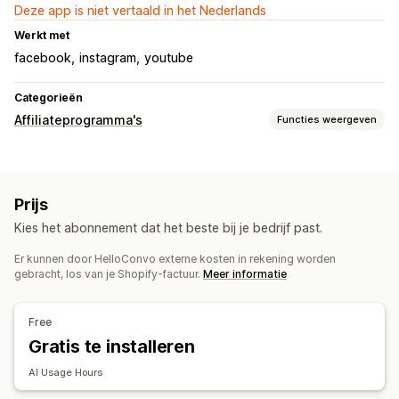
Deze app is niet vertaald in het Nederlands
Werkt met
facebook
instagram
youtube
Categorieën
Affiliateprogramma's
Functies weergeven
Referralbeheer
Affiliatelinks
Analytics
Kortingen
E-mails volgen
Prijs
Producten volgen
Kies het abonnement dat het beste bij je bedrijf past.
Er kunnen door HelloConvo externe kosten in rekening worden
gebracht, los van je Shopify-factuur.
Meer informatie
Free
Gratis te installeren
AI Usage Hours