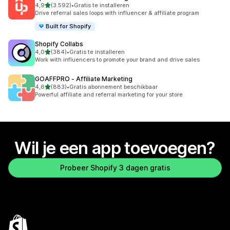
van 5 sterren
4,9
(3.592)
•
Gratis te installeren
3592 recensies in totaal
Drive referral sales loops with influencer & affiliate program
Built for Shopify
Shopify Collabs
van 5 sterren
4,0
(384)
•
Gratis te installeren
384 recensies in totaal
Work with influencers to promote your brand and drive sales
GOAFFPRO ‑ Affiliate Marketing
van 5 sterren
4,6
(883)
•
Gratis abonnement beschikbaar
883 recensies in totaal
Powerful affiliate and referral marketing for your store
Wil je een app toevoegen?
Probeer Shopify 3 dagen gratis