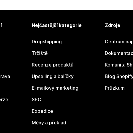
í
Nejčastější kategorie
Zdroje
Dropshipping
Centrum náp
Tržiště
Dokumentace
Recenze produktů
Komunita Sh
rava
Upselling a balíčky
Blog Shopif
E-mailový marketing
Průzkum
erze
SEO
Expedice
Měny a překlad