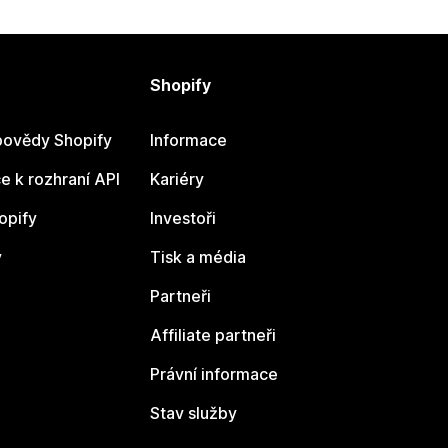
Shopify
ovědy Shopify
Informace
 k rozhraní API
Kariéry
opify
Investoři
y
Tisk a média
Partneři
Affiliate partneři
Právní informace
Stav služby