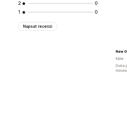
2
0
1
0
Napsat recenzi
New G
Itálie
Doba p
minuta