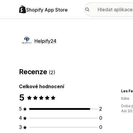
Shopify App Store
Helpify24
Recenze
(2)
Celkové hodnocení
Les F
5
Itálie
Doba p
5
2
Asi 20
4
0
3
0