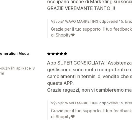
occupano anche di Marketing sui social
GRAZIE VEREMANTE TANTO !!!
Vývojář WAVO MARKETING odpověděl 15. bře
Grazie per il tuo supporto. Il tuo feedback
di Shopify❤️
eneration Moda
App SUPER CONSIGLIATA!! Assistenza e
oužívání aplikace: 8
gestiscono sono molto competenti e di
mi
cambiamenti in termini di vendite che
questa APP.
Grazie ragazzi, non vi cambieremo mai
Vývojář WAVO MARKETING odpověděl 15. bře
Grazie per il tuo supporto. Il tuo feedback
di Shopify❤️