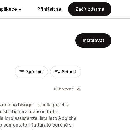
aplikace
Přihlásit se
Začít zdarma
Instalovat
Zpřesnit
Seřadit
15. březen 2023
4 non ho bisogno di nulla perché
isti che mi aiutano in tutto.
la loro assistenza, istallato App che
o aumentato il fatturato perché si