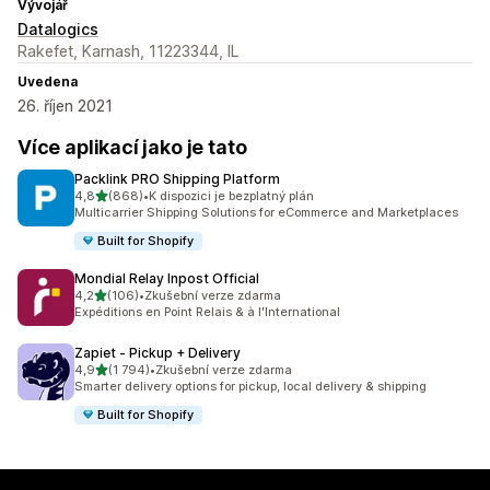
Vývojář
Datalogics
Rakefet, Karnash, 11223344, IL
Uvedena
26. říjen 2021
Více aplikací jako je tato
Packlink PRO Shipping Platform
z 5 hvězd
4,8
(868)
•
K dispozici je bezplatný plán
Celkový počet recenzí: 868
Multicarrier Shipping Solutions for eCommerce and Marketplaces
Built for Shopify
Mondial Relay Inpost Official
z 5 hvězd
4,2
(106)
•
Zkušební verze zdarma
Celkový počet recenzí: 106
Expéditions en Point Relais & à l'International
Zapiet ‑ Pickup + Delivery
z 5 hvězd
4,9
(1 794)
•
Zkušební verze zdarma
Celkový počet recenzí: 1794
Smarter delivery options for pickup, local delivery & shipping
Built for Shopify