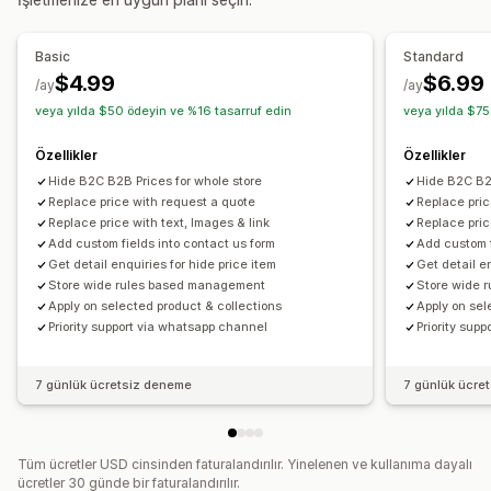
Bildirimler
Basic
Standard
Otomatik e-posta yanıtları
E-posta şablonları
$4.99
$6.99
/ay
/ay
Teklif güncellemeleri
E-posta bildirimleri
veya yılda $50 ödeyin ve %16 tasarruf edin
veya yılda $75
Özellikler
Özellikler
Hide B2C B2B Prices for whole store
Hide B2C B2B
Replace price with request a quote
Replace pric
Replace price with text, Images & link
Replace pric
Add custom fields into contact us form
Add custom f
Get detail enquiries for hide price item
Get detail e
Store wide rules based management
Store wide 
Apply on selected product & collections
Apply on sel
Priority support via whatsapp channel
Priority sup
7 günlük ücretsiz deneme
7 günlük ücre
Tüm ücretler USD cinsinden faturalandırılır. Yinelenen ve kullanıma dayalı
ücretler 30 günde bir faturalandırılır.