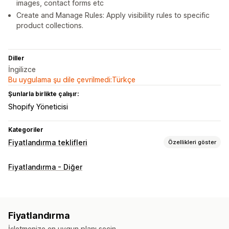
images, contact forms etc
Create and Manage Rules: Apply visibility rules to specific
product collections.
Diller
İngilizce
Bu uygulama şu dile çevrilmedi:Türkçe
Şunlarla birlikte çalışır:
Shopify Yöneticisi
Kategoriler
Fiyatlandırma teklifleri
Özellikleri göster
Fiyatlandırma kuralları
Fiyatlandırma - Diğer
Fiyatı gizle
Fiyat girişi
Göster ve gizle
Teklif iste
Teklifi siparişe dönüştürme
Özel kurallar
Özelleştirme
Fiyatlandırma
Özel gösterim
Düğmeler
Teklif formu
Özel bağlantılar
İşletmenize en uygun planı seçin.