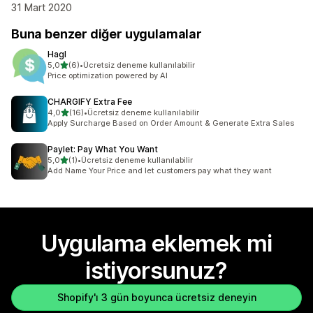
31 Mart 2020
Buna benzer diğer uygulamalar
Hagl
5 yıldız üzerinden
5,0
(6)
•
Ücretsiz deneme kullanılabilir
toplam 6 değerlendirme
Price optimization powered by AI
CHARGIFY Extra Fee
5 yıldız üzerinden
4,0
(16)
•
Ücretsiz deneme kullanılabilir
toplam 16 değerlendirme
Apply Surcharge Based on Order Amount & Generate Extra Sales
Paylet: Pay What You Want
5 yıldız üzerinden
5,0
(1)
•
Ücretsiz deneme kullanılabilir
toplam 1 değerlendirme
Add Name Your Price and let customers pay what they want
Uygulama eklemek mi
istiyorsunuz?
Shopify'ı 3 gün boyunca ücretsiz deneyin