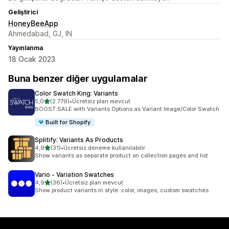
Geliştirici
HoneyBeeApp
Ahmedabad, GJ, IN
Yayınlanma
18 Ocak 2023
Buna benzer diğer uygulamalar
Color Swatch King: Variants
5 yıldız üzerinden
5,0
(2.779)
•
Ücretsiz plan mevcut
toplam 2779 değerlendirme
BOOST SALE with Variants Options as Variant Image/Color Swatch
Built for Shopify
Splitify: Variants As Products
5 yıldız üzerinden
4,9
(31)
•
Ücretsiz deneme kullanılabilir
toplam 31 değerlendirme
Show variants as separate product on collection pages and list
Vario ‑ Variation Swatches
5 yıldız üzerinden
4,9
(36)
•
Ücretsiz plan mevcut
toplam 36 değerlendirme
Show product variants in style: color, images, custom swatches