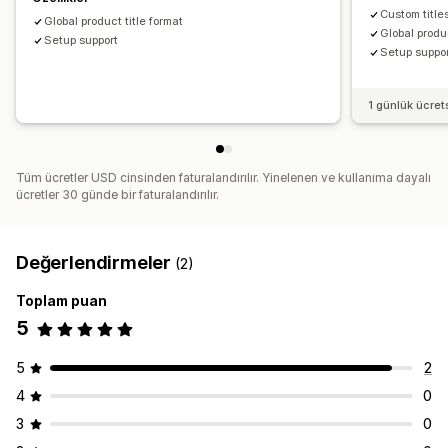
Custom title
Global product title format
Global produc
Setup support
Setup suppo
1 günlük ücre
Tüm ücretler USD cinsinden faturalandırılır. Yinelenen ve kullanıma dayalı
ücretler 30 günde bir faturalandırılır.
Değerlendirmeler
(2)
Toplam puan
5
5
2
4
0
3
0