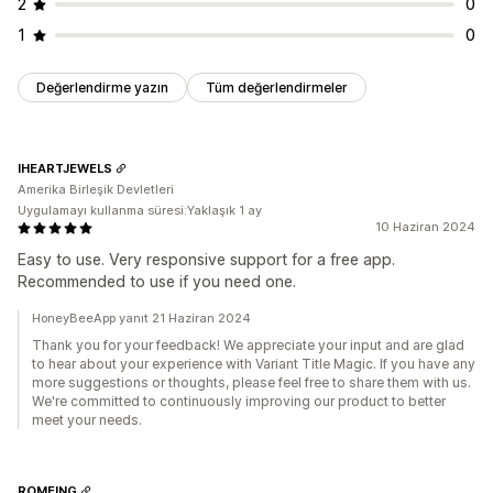
2
0
1
0
Değerlendirme yazın
Tüm değerlendirmeler
IHEARTJEWELS
Amerika Birleşik Devletleri
Uygulamayı kullanma süresi:Yaklaşık 1 ay
10 Haziran 2024
Easy to use. Very responsive support for a free app.
Recommended to use if you need one.
HoneyBeeApp yanıt 21 Haziran 2024
Thank you for your feedback! We appreciate your input and are glad
to hear about your experience with Variant Title Magic. If you have any
more suggestions or thoughts, please feel free to share them with us.
We're committed to continuously improving our product to better
meet your needs.
ROMEING