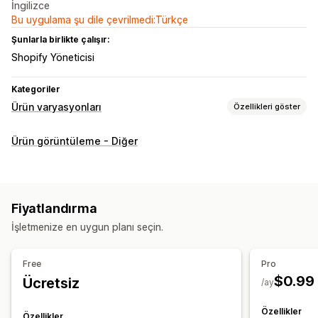
İngilizce
Bu uygulama şu dile çevrilmedi:Türkçe
Şunlarla birlikte çalışır:
Shopify Yöneticisi
Kategoriler
Ürün varyasyonları
Özellikleri göster
Özelleştirme
Ürün görüntüleme - Diğer
Koşullu mantık
Özel metin
Özel CSS
Özel HTML
Varyasyonlar ekranı
Fiyatlandırma
Fiyatlandırma
Kurulum ücretleri
İşletmenize en uygun planı seçin.
Envanter
Free
Pro
Manuel güncellemeler
$0.99
Ücretsiz
/ay
Özellikler
Özellikler