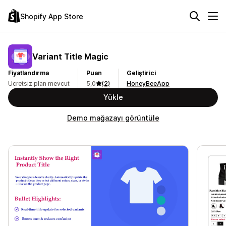
Shopify App Store
Variant Title Magic
Fiyatlandırma
Puan
Geliştirici
Ücretsiz plan mevcut
5,0
(2)
HoneyBeeApp
Yükle
Demo mağazayı görüntüle