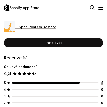
Shopify App Store
Plixpod Print On Demand
Instalovat
Recenze
(6)
Celkové hodnocení
4,3
5
5
4
0
3
0
2
0