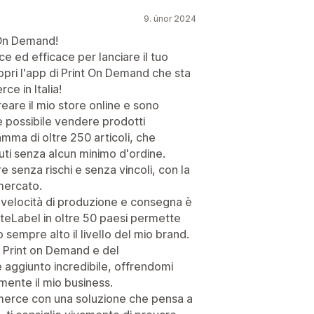
9. únor 2024
t On Demand!
ce ed efficace per lanciare il tuo
opri l'app di Print On Demand che sta
e in Italia!
eare il mio store online e sono
 è possibile vendere prodotti
amma di oltre 250 articoli, che
ti senza alcun minimo d'ordine.
senza rischi e senza vincoli, con la
 mercato.
la velocità di produzione e consegna è
iteLabel in oltre 50 paesi permette
sempre alto il livello del mio brand.
del Print on Demand e del
 aggiunto incredibile, offrendomi
mente il mio business.
merce con una soluzione che pensa a