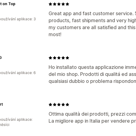
t on Top
Great app and fast customer service.
oužívání aplikace: 3
products, fast shipments and very high
my customers are all satisfied and this 
most!
G
Ho installato questa applicazione imme
oužívání aplikace: 6
del mio shop. Prodotti di qualitá ed a
qualsiasi dubbio o problema rispondono
rt
Ottima qualità dei prodotti, prezzi com
oužívání aplikace:
La migliore app in Italia per vendere pr
měsíci