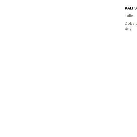
KALI 
Itálie
Doba p
dny