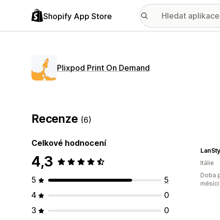
Shopify App Store
Plixpod Print On Demand
Recenze
(6)
Celkové hodnocení
LanStyl
4,3
Itálie
Doba p
5
5
měsíci
4
0
3
0