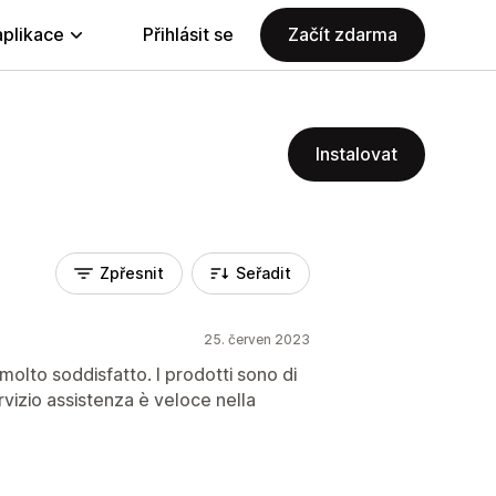
aplikace
Přihlásit se
Začít zdarma
Instalovat
Zpřesnit
Seřadit
25. červen 2023
molto soddisfatto. I prodotti sono di
rvizio assistenza è veloce nella