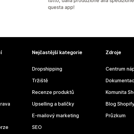
tutto, dalla produzione alla spedizione
questa app!
í
Nejčastější kategorie
Zdroje
Dropshipping
Centrum náp
Tržiště
Dokumentace
Recenze produktů
Komunita Sh
rava
Upselling a balíčky
Blog Shopif
E-mailový marketing
Průzkum
erze
SEO