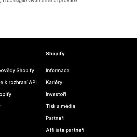
, ti consiglio vivamente di provare
Shopify
ovědy Shopify
Informace
 k rozhraní API
Kariéry
opify
Investoři
y
Tisk a média
Partneři
Affiliate partneři