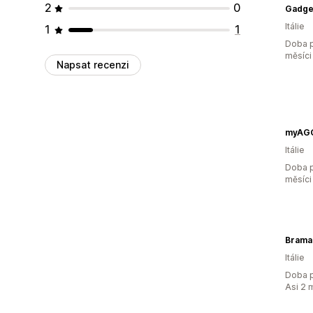
2
0
Gadge
Itálie
1
1
Doba p
měsíci
Napsat recenzi
myAG
Itálie
Doba p
měsíci
Brama
Itálie
Doba p
Asi 2 