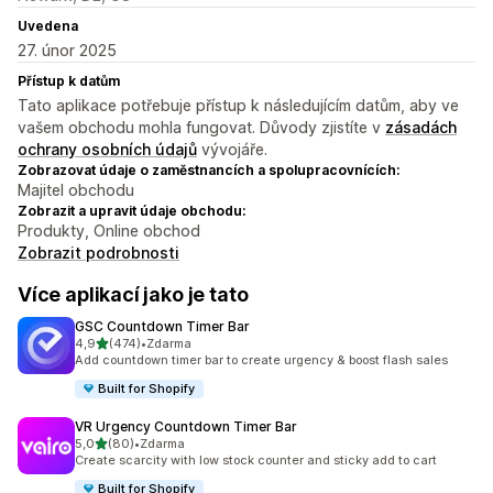
Uvedena
27. únor 2025
Přístup k datům
Tato aplikace potřebuje přístup k následujícím datům, aby ve
vašem obchodu mohla fungovat. Důvody zjistíte v
zásadách
ochrany osobních údajů
vývojáře.
Zobrazovat údaje o zaměstnancích a spolupracovnících:
Majitel obchodu
Zobrazit a upravit údaje obchodu:
Produkty, Online obchod
Zobrazit podrobnosti
Více aplikací jako je tato
GSC Countdown Timer Bar
z 5 hvězd
4,9
(474)
•
Zdarma
Celkový počet recenzí: 474
Add countdown timer bar to create urgency & boost flash sales
Built for Shopify
VR Urgency Countdown Timer Bar
z 5 hvězd
5,0
(80)
•
Zdarma
Celkový počet recenzí: 80
Create scarcity with low stock counter and sticky add to cart
Built for Shopify