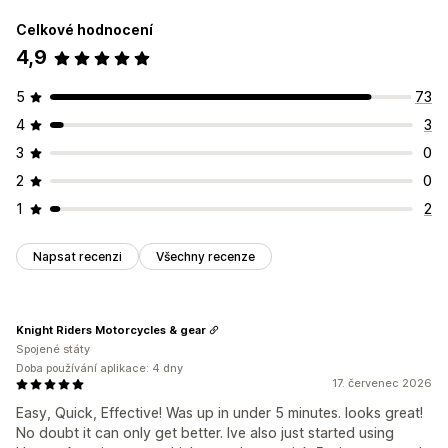
Automaticky otevíraná okna
Animace
Stránka košíku
Celkové hodnocení
Stránka pokladny
Vstupní stránky
Stránky produktů
4,9
Možnosti časování
5
73
Opakované
Naplánované
Rozsah dat
Na základě událostí
4
3
Resetování při každé návštěvě
Pevné koncové datum
3
0
Pevná minuta
Jednorázové
Na základě relací
2
0
Časované relace
1
2
Typ časovače
Denní výhodné nabídky
Bleskové výprodeje
Napsat recenzi
Všechny recenze
Časově omezená propagace
Datum vypršení platnosti
Speciální událost
Předobjednávka
Uvedení produktu
Pokladna
Nejzazší termín expedice
Spuštění obchodu
Knight Riders Motorcycles & gear
Spojené státy
Doba používání aplikace: 4 dny
17. červenec 2026
Easy, Quick, Effective! Was up in under 5 minutes. looks great!
No doubt it can only get better. Ive also just started using