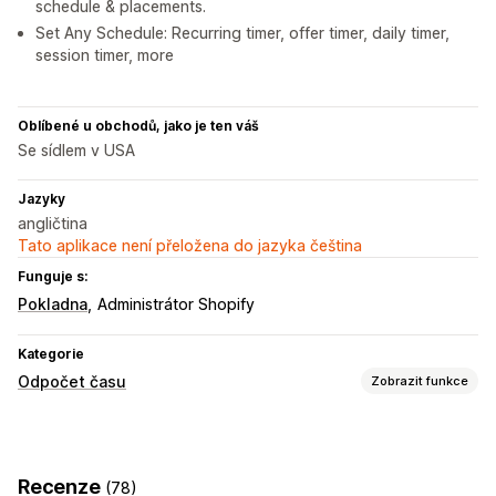
schedule & placements.
Set Any Schedule: Recurring timer, offer timer, daily timer,
session timer, more
Oblíbené u obchodů, jako je ten váš
Se sídlem v USA
Jazyky
angličtina
Tato aplikace není přeložena do jazyka čeština
Funguje s:
Pokladna
Administrátor Shopify
Kategorie
Odpočet času
Zobrazit funkce
Možnosti zobrazení
Vlastní CSS
Barva a písmo
Vlastní text
Vlastní pozice
Recenze
(78)
Oznamovací lišta
Připnutý banner