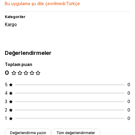
Bu uygulama şu dile çevrilmedi:Türkçe
Kategoriler
Kargo
Değerlendirmeler
Toplam puan
0
5
0
4
0
3
0
2
0
1
0
Değerlendirme yazın
Tüm değerlendirmeler