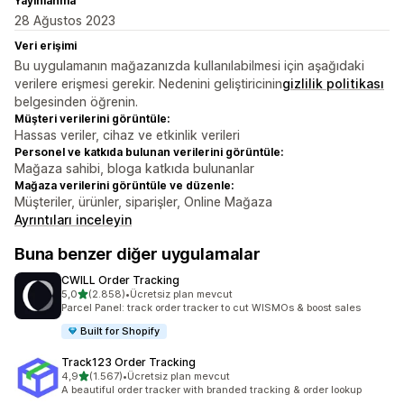
Yayınlanma
28 Ağustos 2023
Veri erişimi
Bu uygulamanın mağazanızda kullanılabilmesi için aşağıdaki
verilere erişmesi gerekir. Nedenini geliştiricinin
gizlilik politikası
belgesinden öğrenin.
Müşteri verilerini görüntüle:
Hassas veriler, cihaz ve etkinlik verileri
Personel ve katkıda bulunan verilerini görüntüle:
Mağaza sahibi, bloga katkıda bulunanlar
Mağaza verilerini görüntüle ve düzenle:
Müşteriler, ürünler, siparişler, Online Mağaza
Ayrıntıları inceleyin
Buna benzer diğer uygulamalar
CWILL Order Tracking
5 yıldız üzerinden
5,0
(2.858)
•
Ücretsiz plan mevcut
toplam 2858 değerlendirme
Parcel Panel: track order tracker to cut WISMOs & boost sales
Built for Shopify
Track123 Order Tracking
5 yıldız üzerinden
4,9
(1.567)
•
Ücretsiz plan mevcut
toplam 1567 değerlendirme
A beautiful order tracker with branded tracking & order lookup