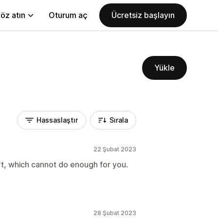
öz atın
Oturum aç
Ücretsiz başlayın
Yükle
Hassaslaştır
Sırala
22 Şubat 2023
t, which cannot do enough for you.
28 Şubat 2023