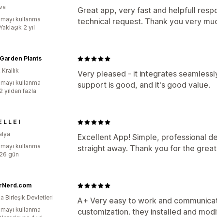
va
Great app, very fast and helpfull res
mayı kullanma
technical request. Thank you very mu
Yaklaşık 2 yıl
Garden Plants
 Krallık
Very pleased - it integrates seamlessl
mayı kullanma
support is good, and it's good value.
2 yıldan fazla
 L L E I
alya
Excellent App! Simple, professional 
mayı kullanma
straight away. Thank you for the great
:26 gün
erNerd.com
 Birleşik Devletleri
A+ Very easy to work and communicate
mayı kullanma
customization. they installed and modif