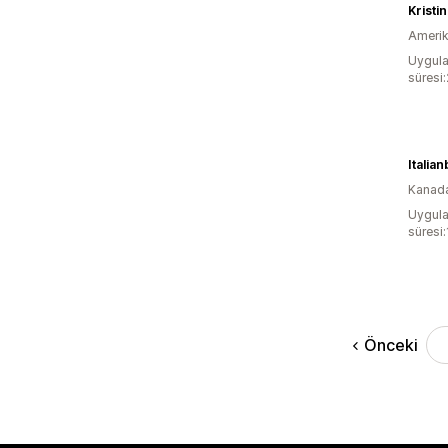
Krist
Amerika
Uygula
süresi
Italia
Kanad
Uygula
süresi:
Önceki