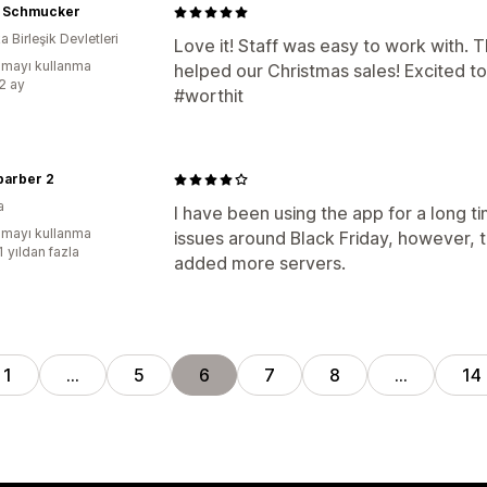
in Schmucker
 Birleşik Devletleri
Love it! Staff was easy to work with. Th
mayı kullanma
helped our Christmas sales! Excited t
:2 ay
#worthit
nbarber 2
a
I have been using the app for a long 
mayı kullanma
issues around Black Friday, however, 
1 yıldan fazla
added more servers.
1
…
5
6
7
8
…
14