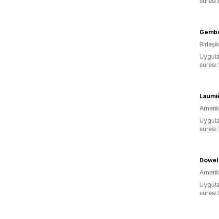
süresi
Gembo
Birleşik
Uygula
süresi
Amerika
Uygula
süresi:
Dowel 
Amerika
Uygula
süresi