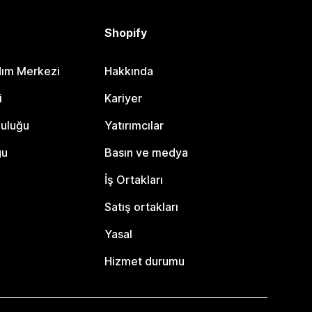
Shopify
dım Merkezi
Hakkında
i
Kariyer
luluğu
Yatırımcılar
gu
Basın ve medya
İş Ortakları
Satış ortakları
Yasal
Hizmet durumu