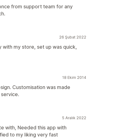
ponce from support team for any
ch.
26 Şubat 2022
y with my store, set up was quick,
18 Ekim 2014
design. Customisation was made
 service.
5 Aralık 2022
 with, Needed this app with
ied to my liking very fast