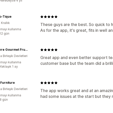
:Neredeyse 4 yıl
-Tique
 Krallık
These guys are the best. So quick to 
mayı kullanma
As for the app, it's great, fits in wel
:12 gün
Laumière Gourmet Fruits
 Birleşik Devletleri
Great app and even better support te
mayı kullanma
customer base but the team did a brillia
Yaklaşık 1 ay
Furniture
 Birleşik Devletleri
The app works great and at an amazing 
mayı kullanma
had some issues at the start but they 
:8 gün