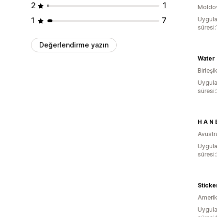
2
1
Moldo
1
7
Uygula
süresi:
Değerlendirme yazın
Water 
Birleşik
Uygula
süresi:
H A N E
Avustr
Uygula
süresi
Stick
Amerika
Uygula