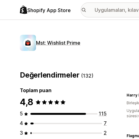
Shopify App Store
Mst: Wishlist Prime
Değerlendirmeler
(132)
Toplam puan
Harry
4,8
Birleşik
Uygula
5
115
süresi
4
7
3
2
Flagm