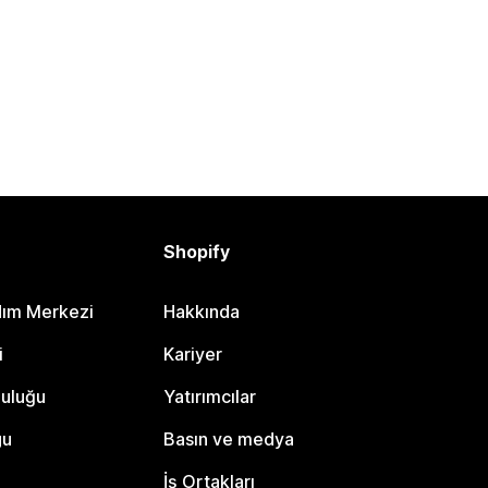
Shopify
dım Merkezi
Hakkında
i
Kariyer
luluğu
Yatırımcılar
gu
Basın ve medya
İş Ortakları