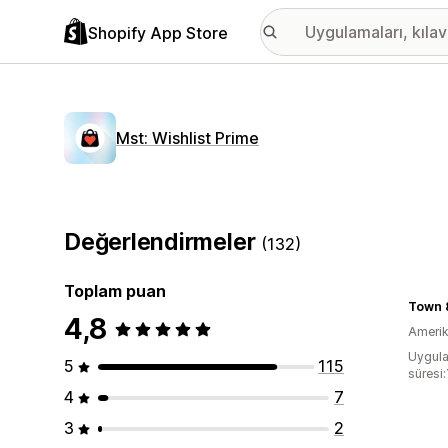
Shopify App Store
Mst: Wishlist Prime
Değerlendirmeler
(132)
Toplam puan
Town 
4,8
Amerika
Uygula
5
115
süresi:
4
7
3
2