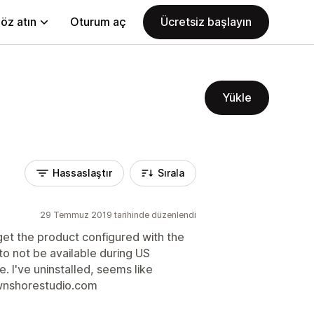
öz atın
Oturum aç
Ücretsiz başlayın
Yükle
Hassaslaştır
Sırala
29 Temmuz 2019 tarihinde düzenlendi
get the product configured with the
to not be available during US
e. I've uninstalled, seems like
ownshorestudio.com