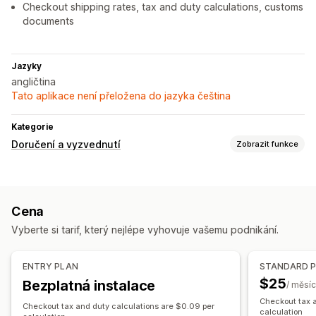
Checkout shipping rates, tax and duty calculations, customs
documents
Jazyky
angličtina
Tato aplikace není přeložena do jazyka čeština
Kategorie
Doručení a vyzvednutí
Zobrazit funkce
Možnosti doručení
Dynamické sazby
Plánování tras
Štítky zásilek
Cena
Možnosti vyzvednutí
Vyberte si tarif, který nejlépe vyhovuje vašemu podnikání.
Na prodejně
Více lokalit
Plánování
Termíny
Sledování v reálném čase
ENTRY PLAN
STANDARD 
$25
Bezplatná instalace
Mapa doručení
E-mailová oznámení
/ měsíc
Checkout tax a
Sledování objednávek
Doklad o doručení
Checkout tax and duty calculations are $0.09 per
calculation