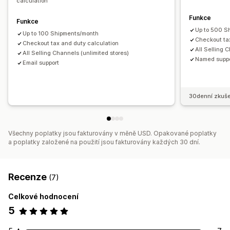
calculation
Stránky pro sledování
Optimalizace tras
Funkce
Funkce
Up to 500 S
Up to 100 Shipments/month
Checkout ta
Checkout tax and duty calculation
All Selling 
All Selling Channels (unlimited stores)
Named suppo
Email support
30denní zkuše
Všechny poplatky jsou fakturovány v měně USD. Opakované poplatky
a poplatky založené na použití jsou fakturovány každých 30 dní.
Recenze
(7)
Celkové hodnocení
5