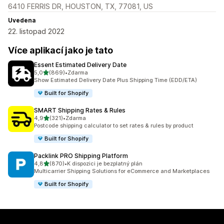
6410 FERRIS DR, HOUSTON, TX, 77081, US
Uvedena
22. listopad 2022
Více aplikací jako je tato
Essent Estimated Delivery Date
z 5 hvězd
5,0
(869)
•
Zdarma
Celkový počet recenzí: 869
Show Estimated Delivery Date Plus Shipping Time (EDD/ETA)
Built for Shopify
SMART Shipping Rates & Rules
z 5 hvězd
4,9
(321)
•
Zdarma
Celkový počet recenzí: 321
Postcode shipping calculator to set rates & rules by product
Built for Shopify
Packlink PRO Shipping Platform
z 5 hvězd
4,8
(870)
•
K dispozici je bezplatný plán
Celkový počet recenzí: 870
Multicarrier Shipping Solutions for eCommerce and Marketplaces
Built for Shopify