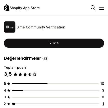
Shopify App Store
ID.me Community Verification
Yükle
Değerlendirmeler
(23)
Toplam puan
3,5
5
10
4
3
3
0
2
1